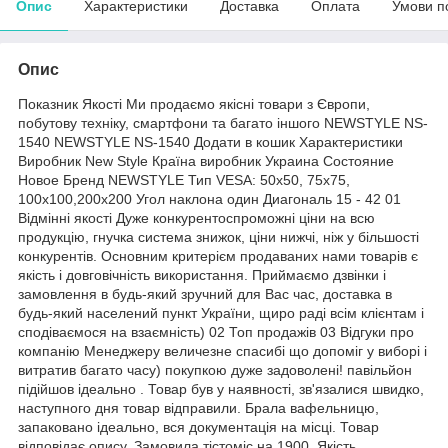
Опис
Характеристики
Доставка
Оплата
Умови п
Опис
Показник Якості Ми продаємо якісні товари з Європи,
побутову техніку, смартфони та багато іншого NEWSTYLE NS-
1540 NEWSTYLE NS-1540 Додати в кошик Характеристики
Виробник New Style Країна виробник Украина Состояние
Новое Бренд NEWSTYLE Тип VESA: 50х50, 75х75,
100х100,200х200 Угол наклона один Диагональ 15 - 42 01
Відмінні якості Дуже конкурентоспроможні ціни на всю
продукцію, гнучка система знижок, ціни нижчі, ніж у більшості
конкурентів. Основним критерієм продаваних нами товарів є
якість і довговічність використання. Приймаємо дзвінки і
замовлення в будь-який зручний для Вас час, доставка в
будь-який населений пункт України, щиро раді всім клієнтам і
сподіваємося на взаємність) 02 Топ продажів 03 Відгуки про
компанію Менеджеру величезне спасибі що допоміг у виборі і
витратив багато часу) покупкою дуже задоволені! павільйон
підійшов ідеально . Товар був у наявності, зв'язалися швидко,
наступного дня товар відправили. Брала вафельницю,
запаковано ідеально, вся документація на місці. Товар
відповідає опису. Замовила тістоміс на 1900. Якість