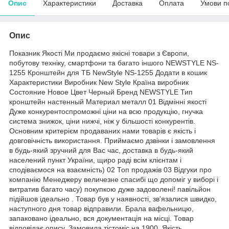
Опис
Характеристики
Доставка
Оплата
Умови п
Опис
Показник Якості Ми продаємо якісні товари з Європи,
побутову техніку, смартфони та багато іншого NEWSTYLE NS-
1255 Кронштейн для ТБ NewStyle NS-1255 Додати в кошик
Характеристики Виробник New Style Країна виробник
Состояние Новое Цвет Черный Бренд NEWSTYLE Тип
кронштейн настенный Материал металл 01 Відмінні якості
Дуже конкурентоспроможні ціни на всю продукцію, гнучка
система знижок, ціни нижчі, ніж у більшості конкурентів.
Основним критерієм продаваних нами товарів є якість і
довговічність використання. Приймаємо дзвінки і замовлення
в будь-який зручний для Вас час, доставка в будь-який
населений пункт України, щиро раді всім клієнтам і
сподіваємося на взаємність) 02 Топ продажів 03 Відгуки про
компанію Менеджеру величезне спасибі що допоміг у виборі і
витратив багато часу) покупкою дуже задоволені! павільйон
підійшов ідеально . Товар був у наявності, зв'язалися швидко,
наступного дня товар відправили. Брала вафельницю,
запаковано ідеально, вся документація на місці. Товар
відповідає опису. Замовила тістоміс на 1900. Якість