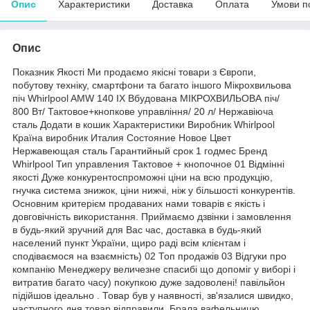
Опис
Характеристики
Доставка
Оплата
Умови п
Опис
Показник Якості Ми продаємо якісні товари з Європи,
побутову техніку, смартфони та багато іншого Мікрохвильова
піч Whirlpool AMW 140 IX Вбудована МІКРОХВИЛЬОВА піч/
800 Вт/ Тактовое+кнопкове управління/ 20 л/ Нержавіюча
сталь Додати в кошик Характеристики Виробник Whirlpool
Країна виробник Италия Состояние Новое Цвет
Нержавеющая сталь Гарантийный срок 1 годмес Бренд
Whirlpool Тип управления Тактовое + кнопочное 01 Відмінні
якості Дуже конкурентоспроможні ціни на всю продукцію,
гнучка система знижок, ціни нижчі, ніж у більшості конкурентів.
Основним критерієм продаваних нами товарів є якість і
довговічність використання. Приймаємо дзвінки і замовлення
в будь-який зручний для Вас час, доставка в будь-який
населений пункт України, щиро раді всім клієнтам і
сподіваємося на взаємність) 02 Топ продажів 03 Відгуки про
компанію Менеджеру величезне спасибі що допоміг у виборі і
витратив багато часу) покупкою дуже задоволені! павільйон
підійшов ідеально . Товар був у наявності, зв'язалися швидко,
наступного дня товар відправили. Брала вафельницю,