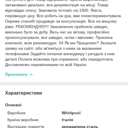
запаковано ідеально, вся документація на місці. Товар
відповідає опису. Замовила тістоміс на 1900. Якість
перевищує ціну. Все робить на ура, вже поекспериментувала.
Окреме спасибі продавцю за консультацію. Все на вищому
рівні. РЕКОМЕНДУЮ!!!! Замовлення прийняли швидко,
виконано було за добу. Весь час на зв'язку, професійно
проконсультували, все швидко, чотки і ввічливо. Приємна
компанія, всім рекомендую. 04 Як ми Працюємо? Залиште
заявку на сайті, або зв'яжіться з нами за вказаними
телефонами Задайте питання менеджеру і узгодьте з ним
деталі Оплата можлива при отриманні, або передоплата
Доставляємо перевізниками по всій Україні
Приховати
Характеристики
Основні
Виробник
Whirlpool
Країна виробник
Італія
Внутрішнє покриття
нержавіюча сталь