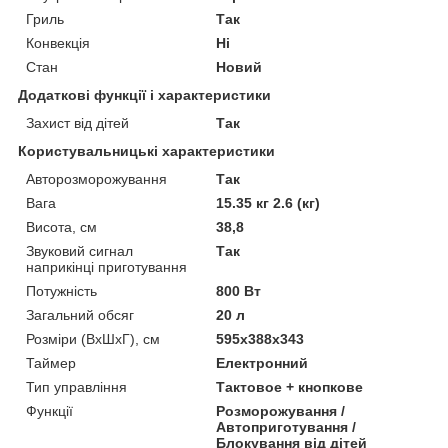
Гриль
Так
Конвекція
Ні
Стан
Новий
Додаткові функції і характеристики
Захист від дітей
Так
Користувальницькі характеристики
Авторозморожування
Так
Вага
15.35 кг 2.6 (кг)
Висота, см
38,8
Звуковий сигнал
Так
наприкінці приготування
Потужність
800 Вт
Загальний обсяг
20 л
Розміри (ВхШхГ), см
595x388x343
Таймер
Електронний
Тип управління
Тактовое + кнопкове
Функції
Розморожування /
Автоприготування /
Блокування від дітей