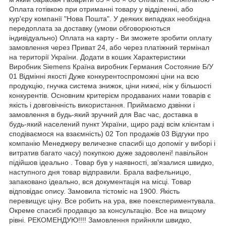
Оплата готівкою при отриманні товару у відділенні, або
кур'єру компанії "Нова Пошта". У деяких випадках необхідна
передоплата за доставку (умови обговорюються
індивідуально) Оплата на карту - Ви зможете зробити оплату
замовлення через Приват 24, або через платіжний термінал
на території України. Додати в кошик Характеристики
Виробник Siemens Країна виробник Германия Состояние Б/У
01 Відмінні якості Дуже конкурентоспроможні ціни на всю
продукцію, гнучка система знижок, ціни нижчі, ніж у більшості
конкурентів. Основним критерієм продаваних нами товарів є
якість і довговічність використання. Приймаємо дзвінки і
замовлення в будь-який зручний для Вас час, доставка в
будь-який населений пункт України, щиро раді всім клієнтам і
сподіваємося на взаємність) 02 Топ продажів 03 Відгуки про
компанію Менеджеру величезне спасибі що допоміг у виборі і
витратив багато часу) покупкою дуже задоволені! павільйон
підійшов ідеально . Товар був у наявності, зв'язалися швидко,
наступного дня товар відправили. Брала вафельницю,
запаковано ідеально, вся документація на місці. Товар
відповідає опису. Замовила тістоміс на 1900. Якість
перевищує ціну. Все робить на ура, вже поекспериментувала.
Окреме спасибі продавцю за консультацію. Все на вищому
рівні. РЕКОМЕНДУЮ!!!! Замовлення прийняли швидко,