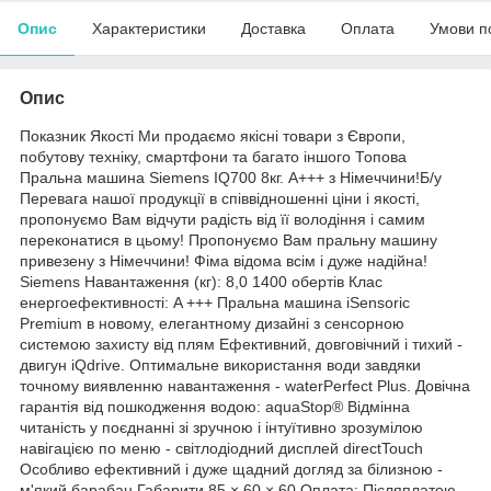
Опис
Характеристики
Доставка
Оплата
Умови п
Опис
Показник Якості Ми продаємо якісні товари з Європи,
побутову техніку, смартфони та багато іншого Топова
Пральна машина Siemens IQ700 8кг. А+++ з Німеччини!Б/у
Перевага нашої продукції в співвідношенні ціни і якості,
пропонуємо Вам відчути радість від її володіння і самим
переконатися в цьому! Пропонуємо Вам пральну машину
привезену з Німеччини! Фіма відома всім і дуже надійна!
Siemens Навантаження (кг): 8,0 1400 обертів Клас
енергоефективності: A +++ Пральна машина iSensoric
Premium в новому, елегантному дизайні з сенсорною
системою захисту від плям Ефективний, довговічний і тихий -
двигун iQdrive. Оптимальне використання води завдяки
точному виявленню навантаження - waterPerfect Plus. Довічна
гарантія від пошкодження водою: aquaStop® Відмінна
читаність у поєднанні зі зручною і інтуїтивно зрозумілою
навігацією по меню - світлодіодний дисплей directTouch
Особливо ефективний і дуже щадний догляд за білизною -
м'який барабан Габарити 85 × 60 × 60 Оплата: Післяплатою -