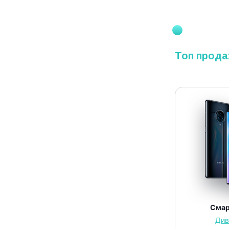
Топ прода
Сма
Див