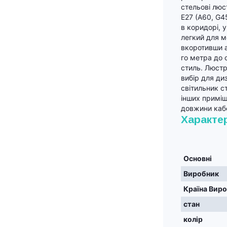
стельові люс
Е27 (A60, G45
в коридорі, у
легкий для м
вкоротивши а
го метра до с
стиль. Люстр
вибір для ди
світильник ст
інших приміщ
довжини каб
Характе
Основні
Виробник
Країна Вир
стан
колір