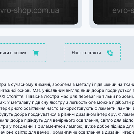
вити в кошик
Наші контакти
тра в сучасному дизайні, зроблена з металу і підвішений на ткан
нтажної основі. Має унікальний вигляд який добре поєднується
XXI століття. Підвісна люстра має ряд переваг не тільки по зовні
ах: У металеву підвісну люстру з легкостьюле можна підібрати рі
нтер'єрного освітлення часто використовують філаментні лампи. 
будуть добре поєднуватися з різним дизайном інтер'єру. Філамен
лампи добре підійдуть для вечірнього освітлення, світло для відпо
стри у поєднанні з филаментной лампою, дуже добре підійде для к
ечірнє світло для вечері, романтичне освітлення в дизайні інтер'