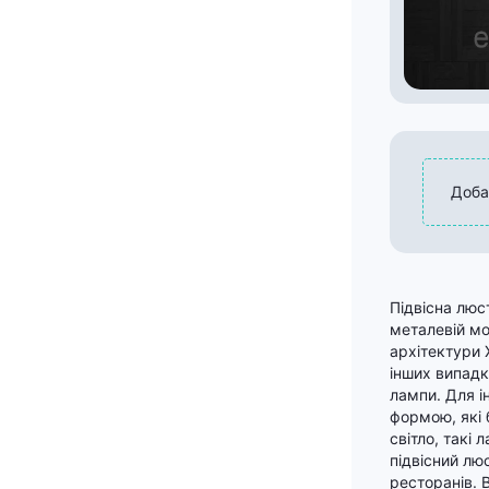
Доба
Підвісна люс
металевій мо
архітектури 
інших випадк
лампи. Для і
формою, які 
світло, такі 
підвісний лю
ресторанів. В