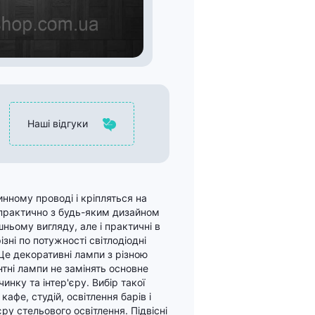
Наші відгуки
инному проводі і кріпляться на
 практично з будь-яким дизайном
шньому вигляду, але і практичні в
зні по потужності світлодіодні
Це декоративні лампи з різною
тні лампи не замінять основне
чинку та інтер'єру. Вибір такої
афе, студій, освітлення барів і
єру стельового освітлення. Підвісні