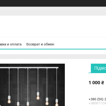
вка и оплата
Возврат и обмен
Підві
1 000 ₴
+380 (50) 
+38067724