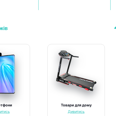
жів
ртфони
Товари для дому
итись
Дивитись