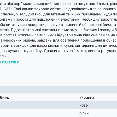
три цієї серії мають широкий ряд різних по потужності ламп, різ
, C37). Такі лампи яскраво світять і відповідають для основного 
 спальні, у залі, дитячої, для вітальні та інших приміщень, куди 
онтажу і проста для підключення електрики. Необхідну висоту 
бо витягнувши декоративні шнур в тканинній обплетенні (висота 
телі). Підвісні стельові светильни з металу не б'ються і завжди 
а лофт / Вінтажний світильник / індустріальна підвісна лампа н
зайнерських рішень, завдань для освітлення приміщення в сучасн
ворить затишок для вашої кімнати: кухні, світильник для дитячої,
ень сучасного дизайну. Довжина шнура 1 метр, висота регулює
ель.
ристики
обник
Украина
нове
білий