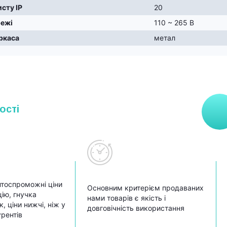
исту IP
20
режі
110 ~ 265 В
ркаса
метал
ості
тоспроможні ціни
Основним критерієм продаваних
ію, гнучка
нами товарів є якість і
, ціни нижчі, ніж у
довговічність використання
урентів