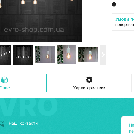
повернен
Опис
Характеристики
Наші контакти
На
пе