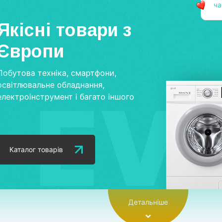
ч
Якісні товари з
Європи
Побутова техніка, смартфони,
освітлювальне обладнання,
електроінструмент і багато іншого
Каталог товарів
Детальніше