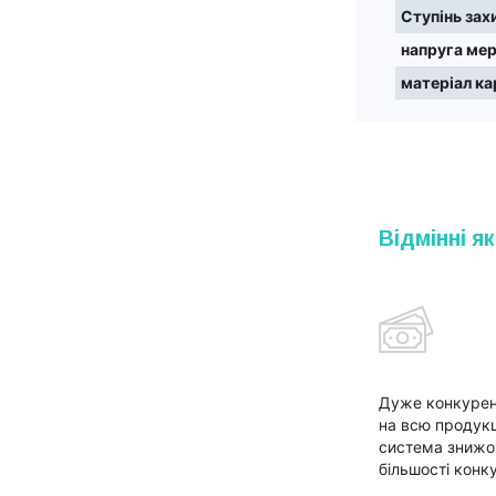
Ступінь зах
напруга ме
матеріал ка
Відмінні як
Дуже конкурен
на всю продукц
система знижок
більшості конк