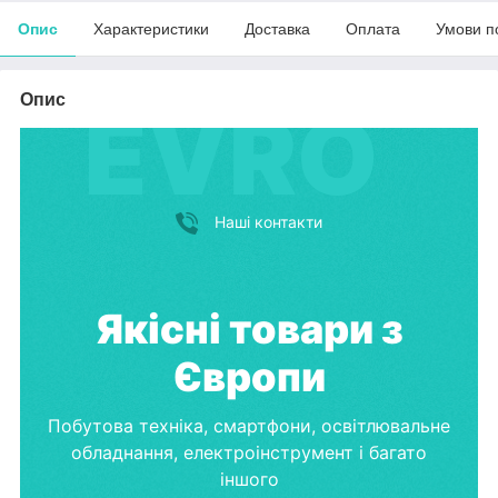
Опис
Характеристики
Доставка
Оплата
Умови п
Опис
Наші контакти
Якісні товари з
Європи
Побутова техніка, смартфони, освітлювальне
обладнання, електроінструмент і багато
іншого