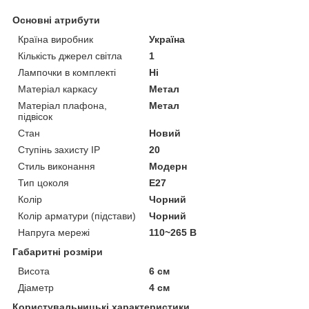
Основні атрибути
Країна виробник
Україна
Кількість джерел світла
1
Лампочки в комплекті
Ні
Матеріал каркасу
Метал
Матеріал плафона,
Метал
підвісок
Стан
Новий
Ступінь захисту IP
20
Стиль виконання
Модерн
Тип цоколя
E27
Колір
Чорний
Колір арматури (підстави)
Чорний
Напруга мережі
110~265 В
Габаритні розміри
Висота
6 см
Діаметр
4 см
Користувальницькі характеристики