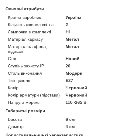
Основні атрибути
Країна виробник
Україна
Кількість джерел світла
2
Лампочки в комплекті
Ні
Матеріал каркасу
Метал
Матеріал плафона,
Метал
підвісок
Стан
Новий
Ступінь захисту IP
20
Стиль виконання
Модерн
Тип цоколя
E27
Колір
Червоний
Колір арматури (підстави)
Червоний
Напруга мережі
110~265 В
Габаритні розміри
Висота
6 см
Діаметр
4 см
Користувальницькі характеристики