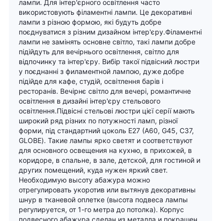
лампи. Для інтер'єрного освітлення часто
використовують філаментні лампи. Це декоративні
лампи з різною формою, які будуть добре
поєднуватися з різним дизайном інтер'єру.Філаментні
лампи не замінять основне світло, такі лампи добре
підійдуть для вечірнього освітлення, світло для
відпочинку та інтер'єру. Вибір такої підвісний люстри
у поєднанні з филаментной лампою, дуже добре
підійде для кафе, студій, освітлення барів і
ресторанів. Вечірнє світло для вечері, романтичне
освітлення в дизайні інтер'єру стельового
освітлення.Підвісні стельові люстри цієї серії мають
широкий ряд різних по потужності ламп, різної
форми, під стандартний цоколь Е27 (A60, G45, C37,
GLOBE). Такие лампы ярко светят и соответствуют
для основного освещения на кухню, в прихожей, в
коридоре, в спальне, в зале, детской, для гостиной и
других помещений, куда нужен яркий свет.
Необходимую высоту абажура можно
отрегулировать укоротив или вытянув декоративны
шнур в тканевой оплетке (высота подвеса лампы
регулируется, от 1-го метра до потолка). Корпус
подвесного абажура сделан из металла и покрашен