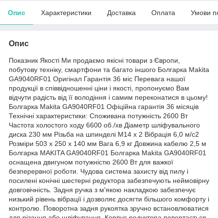
Опис
Характеристики
Доставка
Оплата
Умови п
Опис
Показник Якості Ми продаємо якісні товари з Європи,
побутову техніку, смартфони та багато іншого Болгарка Makita
GA9040RF01 Оригінал Гарантія 36 міс Перевага нашої
продукції в співвідношенні ціни і якості, пропонуємо Вам
відчути радість від її володіння і самим переконатися в цьому!
Болгарка Makita GA9040RF01 Офіційна гарантія 36 місяців
Технічні характеристики: Споживана потужність 2600 Вт
Частота холостого ходу 6600 об./хв Діаметр шліфувального
диска 230 мм Різьба на шпинделі M14 x 2 Вібрація 6,0 м/с2
Розміри 503 х 250 х 140 мм Вага 6,9 кг Довжина кабелю 2,5 м
Болгарка MAKITA GA9040RF01 Болгарка Makita GA9040RF01
оснащена двигуном потужністю 2600 Вт для важкої
безперервної роботи. Чудова система захисту від пилу і
посилені конічні шестерні редуктора забезпечують неймовірну
довговічність. Задня ручка з м'якою накладкою забезпечує
низький рівень вібрації і дозволяє досягти більшого комфорту і
контролю. Поворотна задня рукоятка зручно встановлюватися
для різання або шліфування. Корпус редуктора повертається