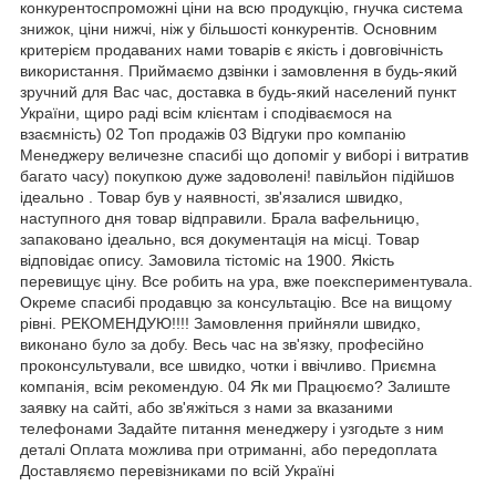
конкурентоспроможні ціни на всю продукцію, гнучка система
знижок, ціни нижчі, ніж у більшості конкурентів. Основним
критерієм продаваних нами товарів є якість і довговічність
використання. Приймаємо дзвінки і замовлення в будь-який
зручний для Вас час, доставка в будь-який населений пункт
України, щиро раді всім клієнтам і сподіваємося на
взаємність) 02 Топ продажів 03 Відгуки про компанію
Менеджеру величезне спасибі що допоміг у виборі і витратив
багато часу) покупкою дуже задоволені! павільйон підійшов
ідеально . Товар був у наявності, зв'язалися швидко,
наступного дня товар відправили. Брала вафельницю,
запаковано ідеально, вся документація на місці. Товар
відповідає опису. Замовила тістоміс на 1900. Якість
перевищує ціну. Все робить на ура, вже поекспериментувала.
Окреме спасибі продавцю за консультацію. Все на вищому
рівні. РЕКОМЕНДУЮ!!!! Замовлення прийняли швидко,
виконано було за добу. Весь час на зв'язку, професійно
проконсультували, все швидко, чотки і ввічливо. Приємна
компанія, всім рекомендую. 04 Як ми Працюємо? Залиште
заявку на сайті, або зв'яжіться з нами за вказаними
телефонами Задайте питання менеджеру і узгодьте з ним
деталі Оплата можлива при отриманні, або передоплата
Доставляємо перевізниками по всій Україні