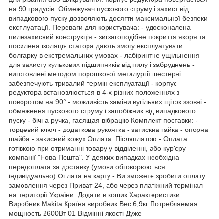
на 90 градусів. Обмежувач пускового струму і захист від
випадкового пуску дозволяють досягти максимальної безпеки
експлуатації. Переваги для користувача: - удосконалена
пилезахисний конструкція - зигзагоподібне покриття якоря та
посилена ізоляція статора дають змогу експлуатувати
болгарку в екстремальних умовах - лабіринтне ущільнення
для захисту кулькових підшипників від пилу і забруднень -
виготовлені методом порошкової металургії шестерні
забезпечують тривалий термін експлуатації - корпус
редуктора встановлюється в 4-х різних положеннях з
поворотом на 90° - можливість заміни вугільних щіток ззовні -
обмеження пускового струму і запобіжник від випадкового
пуску - бічна ручка, гасящая вібрацію Комплект поставки: -
торцевий ключ - додаткова рукоятка - затискна гайка - опорна
шайба - захисний кожух Оплата: Післяплатою - Оплата
готівкою при отриманні товару у відділенні, або кур'єру
компанії "Нова Пошта". У деяких випадках необхідна
передоплата за доставку (умови обговорюються
індивідуально) Оплата на карту - Ви зможете зробити оплату
замовлення через Приват 24, або через платіжний термінал
на території України. Додати в кошик Характеристики
Виробник Makita Країна виробник Вес 6,9кг Потребляемая
мощность 2600Вт 01 Відмінні якості Дуже