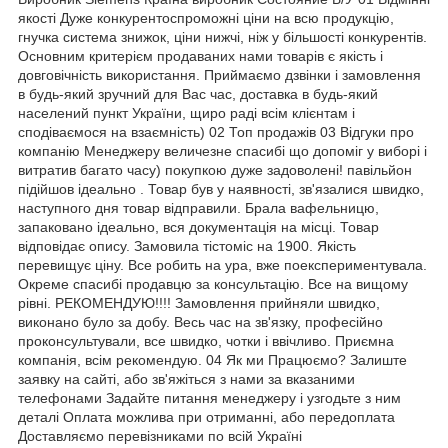
якості Дуже конкурентоспроможні ціни на всю продукцію,
гнучка система знижок, ціни нижчі, ніж у більшості конкурентів.
Основним критерієм продаваних нами товарів є якість і
довговічність використання. Приймаємо дзвінки і замовлення
в будь-який зручний для Вас час, доставка в будь-який
населений пункт України, щиро раді всім клієнтам і
сподіваємося на взаємність) 02 Топ продажів 03 Відгуки про
компанію Менеджеру величезне спасибі що допоміг у виборі і
витратив багато часу) покупкою дуже задоволені! павільйон
підійшов ідеально . Товар був у наявності, зв'язалися швидко,
наступного дня товар відправили. Брала вафельницю,
запаковано ідеально, вся документація на місці. Товар
відповідає опису. Замовила тістоміс на 1900. Якість
перевищує ціну. Все робить на ура, вже поекспериментувала.
Окреме спасибі продавцю за консультацію. Все на вищому
рівні. РЕКОМЕНДУЮ!!!! Замовлення прийняли швидко,
виконано було за добу. Весь час на зв'язку, професійно
проконсультували, все швидко, чотки і ввічливо. Приємна
компанія, всім рекомендую. 04 Як ми Працюємо? Залиште
заявку на сайті, або зв'яжіться з нами за вказаними
телефонами Задайте питання менеджеру і узгодьте з ним
деталі Оплата можлива при отриманні, або передоплата
Доставляємо перевізниками по всій Україні