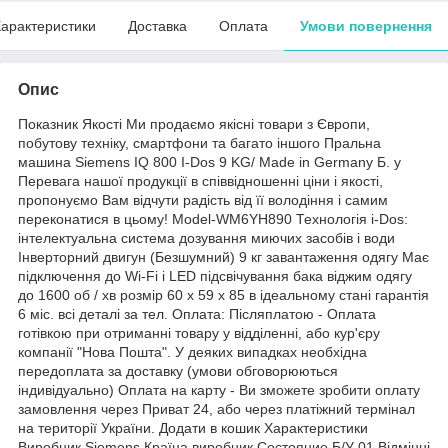
арактеристики
Доставка
Оплата
Умови повернення
Опис
Показник Якості Ми продаємо якісні товари з Європи,
побутову техніку, смартфони та багато іншого Пральна
машина Siemens IQ 800 I-Dos 9 KG/ Made in Germany Б. у
Перевага нашої продукції в співвідношенні ціни і якості,
пропонуємо Вам відчути радість від її володіння і самим
переконатися в цьому! Model-WM6YH890 Технологія i-Dos:
інтелектуальна система дозування миючих засобів і води
Інверторний двигун (Безшумний) 9 кг завантаження одягу Має
підключення до Wi-Fi і LED підсвічування бака віджим одягу
до 1600 об / хв розмір 60 х 59 х 85 в ідеальному стані гарантія
6 міс. всі деталі за тел. Оплата: Післяплатою - Оплата
готівкою при отриманні товару у відділенні, або кур'єру
компанії "Нова Пошта". У деяких випадках необхідна
передоплата за доставку (умови обговорюються
індивідуально) Оплата на карту - Ви зможете зробити оплату
замовлення через Приват 24, або через платіжний термінал
на території України. Додати в кошик Характеристики
Виробник Siemens Країна виробник Состояние Б/У 01 Відмінні