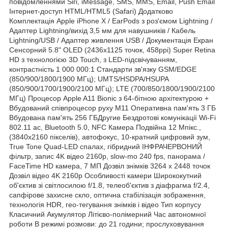
повідомленнями Siri, iMessage, SMS, MMS, Email, Push Email
Інтернет-доступ HTML/HTML5 (Safari) Додатково
Комплектація Apple iPhone X / EarPods з роз'ємом Lightning /
Адаптер Lightning/вихід 3,5 мм для навушників / Кабель
Lightning/USB / Адаптер живлення USB / Документація Екран
Сенсорний 5.8" OLED (2436x1125 точок, 458ppi) Super Retina
HD з технологією 3D Touch, з LED-підсвічуванням,
контрастність 1 000 000:1 Стандарти зв'язку GSM/EDGE
(850/900/1800/1900 МГц); UMTS/HSDPA/HSUPA
(850/900/1700/1900/2100 МГц); LTE (700/850/1800/1900/2100
МГц) Процесор Apple A11 Bionic з 64-бітною архітектурою +
Вбудований співпроцесор руху М11 Оперативна пам'ять 3 ГБ
Вбудована пам'ять 256 ГБДругие Бездротові комунікації Wi‑Fi
802.11 ac, Bluetooth 5.0, NFC Камера Подвійна 12 Мпікс.,
(3840х2160 пікселів), автофокус, 10-кратний цифровий зум,
True Tone Quad-LED спалах, гібридний ІНФРАЧЕРВОНИЙ
фільтр, запис 4K відео 2160p, slow-mo 240 fps, панорама /
FaceTime HD камера, 7 МП Дозвіл знімків 3264 x 2448 точок
Дозвіл відео 4K 2160p Особливості камери Ширококутний
об'єктив зі світлосилою f/1.8, телеоб'єктив з діафрагма f/2.4,
сапфірове захисне скло, оптична стабілізація зображення,
технологія HDR, гео-тегування знімків і відео Тип корпусу
Класичний Акумулятор Літієво-полімерний Час автономної
роботи В режимі розмови: до 21 години; прослуховування