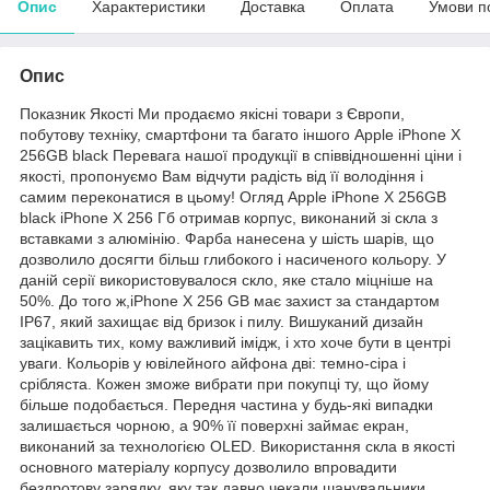
Опис
Характеристики
Доставка
Оплата
Умови п
Опис
Показник Якості Ми продаємо якісні товари з Європи,
побутову техніку, смартфони та багато іншого Apple iPhone X
256GB black Перевага нашої продукції в співвідношенні ціни і
якості, пропонуємо Вам відчути радість від її володіння і
самим переконатися в цьому! Огляд Apple iPhone X 256GB
black iPhone X 256 Гб отримав корпус, виконаний зі скла з
вставками з алюмінію. Фарба нанесена у шість шарів, що
дозволило досягти більш глибокого і насиченого кольору. У
даній серії використовувалося скло, яке стало міцніше на
50%. До того ж,iPhone X 256 GB має захист за стандартом
IP67, який захищає від бризок і пилу. Вишуканий дизайн
зацікавить тих, кому важливий імідж, і хто хоче бути в центрі
уваги. Кольорів у ювілейного айфона дві: темно-сіра і
срібляста. Кожен зможе вибрати при покупці ту, що йому
більше подобається. Передня частина у будь-які випадки
залишається чорною, а 90% її поверхні займає екран,
виконаний за технологією OLED. Використання скла в якості
основного матеріалу корпусу дозволило впровадити
бездротову зарядку, яку так давно чекали шанувальники