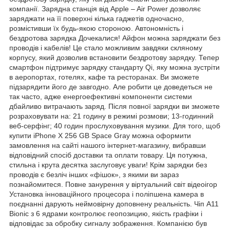
компанії. Зарядна станція від Apple – Air Power дозволяє
заряджати на її поверхні кілька гаджетів одночасно,
розмістивши їх будь-якою стороною. Автономність і
бездротова зарядка Дочекалися! Айфон можна заряджати без
проводів і кабелів! Це стало можливим завдяки скляному
корпусу, який дозволив встановити бездротову зарядку. Тепер
смартфон підтримує зарядку стандарту Qi, яку можна зустріти
в аеропортах, готелях, кафе та ресторанах. Ви зможете
підзарядити його де завгодно. Але робити це доведеться не
так часто, адже енергоефективні компоненти системи
дбайливо витрачають заряд. Після повної зарядки ви зможете
розраховувати на: 21 годину в режимі розмови; 13-годинний
веб-серфінг; 40 годин прослуховування музики. Для того, щоб
купити iPhone X 256 GB Space Gray можна оформити
замовлення на сайті нашого інтернет-магазину, вибравши
відповідний спосіб доставки та оплати товару. Ця потужна,
стильна і крута десятка заслуговує уваги! Крім зарядки без
проводів є безліч інших «фішок», з якими ви зараз
познайомитеся. Повне занурення у віртуальний світ відеоігор
Установка інноваційного процесора і поліпшена камера в
поєднанні дарують неймовірну доповнену реальність. Чіп A11
Bionic з 6 ядрами контролює геопозицию, якість графіки і
відповідає за обробку сигналу зображення. Компанією був