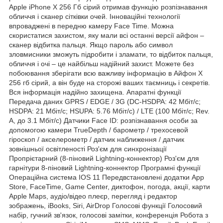
Apple iPhone X 256 Гб сірий отримав функцію розпізнавання
обличчя і сканер сітківки очей. Інноваційні технології
впроваджені в передню камеру Face Time. Можна
скористатися захистом, яку мали всі останні версії айфон –
сканер відбитка пальця. Якщо пароль або символ
зловмисники зможуть підробити і зламати, то відбиток пальця,
обличчя і очі – це найбільш надійний захист. Можете без
побоювання зберігати всю важливу інформацію в Айфон X
256 гб сірий, а він буде на сторожі ваших таємниць і секретів.
Вся інформація надійно захищена. Апаратні функції
Передача даних GPRS / EDGE / 3G (DC-HSDPA: 42 Мбіт/c;
HSDPA: 21 Мбіт/c; HSUPA: 5.76 Мбіт/c) / LTE (100 Мбіт/c; Rev.
A, до 3.1 Мбіт/c) Датчики Face ID: розпізнавання особи за
допомогою камери TrueDepth / барометр / трехосевой
гіроскоп / акселерометр / датчик наближення / датчик
зовнішньої освітленості Роз'єм для синхронізації
Пропрієтарний (8-піновий Lightning-коннектор) Роз'єм для
гарнітури 8-піновий Lightning-коннектор Програмні функції
Операційна система IOS 11 Передвстановлені додатки App
Store, FaceTime, Game Center, диктофон, погода, акції, карти
Apple Maps, аудіо/відео плеєр, перегляд і редактор
зображень, iBooks, Siri, AirDrop Голосові функції Голосовий
набір, гучний зв'язок, голосові замітки, конференція Робота з