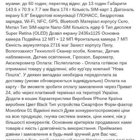
музики: до 60 годин; перегляд відео: до 13 годин Габарити
143.6 x 70.9 x 7.7 мм Вага 174 г Кількість SIM-карт 1 Діагональ
екрану 5.8" Бездротові комунікації ГЛОНАСС, Бездротова
зарядка, Wi-Fi, NFC, GPS, Bluetooth Матеріал корпусу Скло,
Метал Тип SIM-карти Nano-SIM Кількість ядер 6 Тип дисплея
Super Retina (OLED) Дозвіл екрану 2436x1125 Основна
камера Подвійна 12 МП + 12 МП Фронтальна камера 7 МП
Ємність акумулятора 2716 маг Захист корпусу Пилу,
Вологозахист Технології Сканер особи, Компас, Датчик
наближення, Датчик освітлення, Гіроскоп, Барометр,
Акселерометр Оплата: Післяплатою - Оплата готівкою при
отриманні товару у відділенні, або кур'єру компанії "Нова
Пошта". У деяких випадках необхідна передоплата за
доставку (умови обговорюються індивідуально) Оплата на
карту - Ви зможете зробити оплату замовлення через Приват
24, або через платіжний термінал на території України.
Додати в кошик Характеристики Виробник IPhone Країна
виробник Цвет Black Тип устройства Смартфон Форм-фактор
Моноблок 01 Відмінні якості Дуже конкурентоспроможні ціни
на всю продукцію, гнучка система знижок, ціни нижчі, ніж у
більшості конкурентів. Основним критерієм продаваних нами
товарів є якість і довговічність використання. Приймаємо
дзвінки і замовлення в будь-який зручний для Вас час,
доставка в будь-який населений пункт України, щиро раді всім