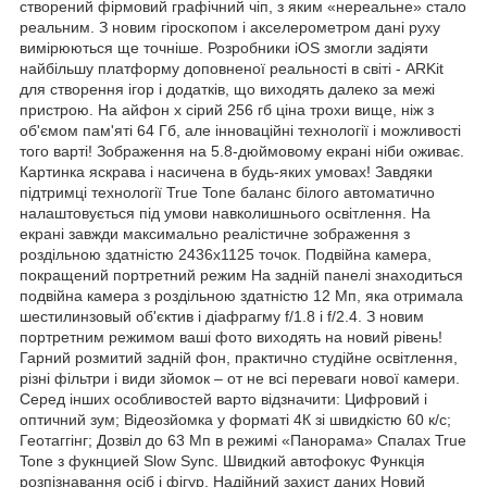
створений фірмовий графічний чіп, з яким «нереальне» стало
реальним. З новим гіроскопом і акселерометром дані руху
вимірюються ще точніше. Розробники iOS змогли задіяти
найбільшу платформу доповненої реальності в світі - ARKit
для створення ігор і додатків, що виходять далеко за межі
пристрою. На айфон x сірий 256 гб ціна трохи вище, ніж з
об'ємом пам'яті 64 Гб, але інноваційні технології і можливості
того варті! Зображення на 5.8-дюймовому екрані ніби оживає.
Картинка яскрава і насичена в будь-яких умовах! Завдяки
підтримці технології True Tone баланс білого автоматично
налаштовується під умови навколишнього освітлення. На
екрані завжди максимально реалістичне зображення з
роздільною здатністю 2436х1125 точок. Подвійна камера,
покращений портретний режим На задній панелі знаходиться
подвійна камера з роздільною здатністю 12 Мп, яка отримала
шестилинзовый об'єктив і діафрагму f/1.8 і f/2.4. З новим
портретним режимом ваші фото виходять на новий рівень!
Гарний розмитий задній фон, практично студійне освітлення,
різні фільтри і види зйомок – от не всі переваги нової камери.
Серед інших особливостей варто відзначити: Цифровий і
оптичний зум; Відеозйомка у форматі 4К зі швидкістю 60 к/с;
Геотаггінг; Дозвіл до 63 Мп в режимі «Панорама» Спалах True
Tone з фукнцией Slow Sync. Швидкий автофокус Функція
розпізнавання осіб і фігур. Надійний захист даних Новий