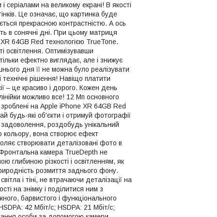
 серіалами на великому екрані! В якості
інків. Це означає, що картинка буде
юється прекрасною контрастністю. А ось
ть в сонячні дні. При цьому матриця
e XR 64GB Red технологією TrueTone.
ті освітлення. Оптимізувавши
ільки ефектно виглядає, але і знижує
нього дня її не можна було реалізувати
 технічні рішення! Навіщо платити
ї – це красиво і дорого. Кожен день
інійки можливо все! 12 Мп основного
, зроблені на Apple iPhone XR 64GB Red
й будь-які об'єкти і отримуй фотографії
не задоволення, роздобудь унікальний
о кольору, вона створює ефект
воляє створювати деталізовані фото в
. Фронтальна камера TrueDepth не
ою глибиною різкості і освітленням, як
природність розмиття заднього фону.
ітла і тіні, не втрачаючи деталізації на
сті на знімку і поділитися ним з
жного, барвистого і функціонального
SDPA: 42 Мбіт/c; HSDPA: 21 Мбіт/c;
знавання особи за допомогою камери