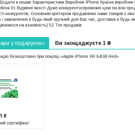
. Додати в кошик Характеристики Виробник IPhone Країна виробни
лок 01 Відмінні якості Дуже конкурентоспроможні ціни на всю прод
ості конкурентів. Основним критерієм продаваних нами товарів є якіс
 і замовлення в будь-який зручний для Вас час, доставка в будь-я
одіваємося на взаємність) 02 Топ продажів
вари у подарунок»
Ви заощаджуєте 1 ₴
цію безкоштовно при покупці «Apple iPhone XR 64GB Red»
1 ₴
ий сертифікат