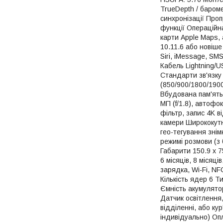
TrueDepth / бароме
синхронізації Проп
функції Операційн
карти Apple Maps, 
10.11.6 або новіше
Siri, iMessage, SM
Кабель Lightning/U
Стандарти зв'язку
(850/900/1800/1900
Вбудована пам'ять 
МП (f/1.8), автоф
фільтр, запис 4K в
камери Ширококутни
гео-тегування знім
режимі розмови (з
Габарити 150.9 x 7
6 місяців, 8 місяц
зарядка, Wi-Fi, N
Кількість ядер 6 
Ємність акумулято
Датчик освітлення
відділенні, або к
індивідуально) Оп