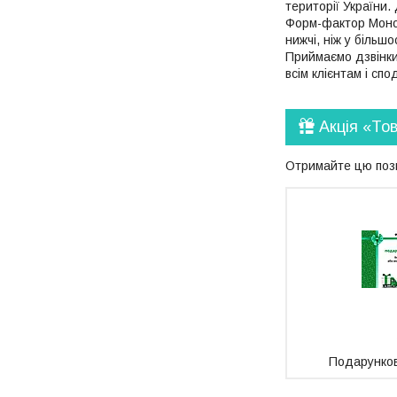
території України
Форм-фактор Моноб
нижчі, ніж у більш
Приймаємо дзвінки
всім клієнтам і сп
Акція «То
Отримайте цю пози
Подарунков