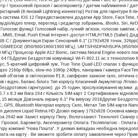
тр / трехосевой гіроскоп / акселерометр / датчик наближення / дат
рієтарний (8-піновий Lightning-коннектор) Роз'єм для гарнітури 8-п
а система IOS 12 Передвстановлені додатки App Store, FaceTime, G
аудіо/відео плеєр, перегляд і редактор зображень, iBooks, Siri, Ai
 Голосові функції Голосовий набір, гучний зв'язок, голосові замітк
S, MMS, Email, Push Email Інтернет-доступ HTML/HTML5 (Safari) До
SB-C / Документація Екран Сенсорний 6.1" (1792x828 точок, 326ppi) 
 GSM/EDGE (850/900/1800/1900 МГц); UMTS/HSDPA/HSUPA (850/900
 МГц) Процесор Apple A12 Bionic, система Neural Engine нового по
64 ГБДругие Бездротові комунікації Wi‑Fi 802.11 ac з технологією 
окус, 5-кратний цифровий зум, True Tone Quad-LED спалах з функ
ідео 2160p 60fps, slow-mo 1080р 240fps, панорама / камера FaceTi
й об'єктив зі світлосилою f/1.8, сапфірове захисне скло, оптична 
ків і відео, баланс білого Тип корпусу Класичний Акумулятор Літіє
 бездротовою гарнітурою): до 25 годин; прослуховування музики: д
5.7 x 8.3 мм Вага 194 г Кількість SIM-карт 2 Сертифіковане віднов
ів, 15 місяців Діагональ екрану 6.1" Рік випуску 2018Другие Бездро
FC, GPS, Bluetooth Матеріал корпусу Скло, Метал Тип SIM-карти Na
Тип дисплея Liquid Retina HD Дозвіл екрану 1792x828 Основна кам
ра 2942 маг Захист корпусу Пилу, Вологозахист Технології Сканер 
, Гіроскоп, Барометр, Акселерометр Оплата: Післяплатою - Оплата 
ур'єру компанії "Нова Пошта". У деяких випадках необхідна передо
лата на карту - Ви зможете зробити оплату замовлення через Прива