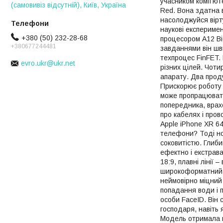
учасником комп'ют
(самовивіз відсутній), Київ, Україна
Red. Вона здатна 
насолоджуйся вірт
наукові експеримен
+380 (50) 232-28-68
процесором A12 Bio
+380677244481
завданнями він шв
техпроцес FinFET.
evro.ukr@ukr.net
різних цілей. Чот
апарату. Два прод
Прискорює роботу 
може пропрацювати
попередника, врах
про кабелях і про
Apple iPhone XR 64
телефони? Тоді но
соковитістю. Глиби
ефектно і екстрав
18:9, плавні лінії
широкоформатний ек
неймовірно міцний 
попадання води і п
особи FaceID. Він 
господаря, навіть 
Модель отримала н