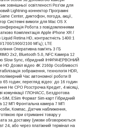
чик зовнішньої освітленості Роз'єм для
іновий Lightning-коннектор Програмні
ame Center, диктофон, погода, акції,
rDrop Системні вимоги для Mac OS X
и, конференція Робота з повідомленнями
датково Комплектація Apple iPhone XR /
Liquid Retina HD, контрастність 1400:1
/1700/1900/2100 МГц); LTE
коління Оперативна пам'ять 3 ГБ
MIMO 2x2, Bluetooth 5.0, NFC Камера 12
цією Slow Sync, гібридний ІНФРАЧЕРВОНИЙ
me HD Дозвіл відео 4K 2160p Особливості
стабілізація зображення, технологія HDR,
во-полімерний Час автономної роботи В
о 65 годин; перегляд відео: до 16 годин
лення Не CPO Розстрочка Кредит, 4 місяці,
тові комунікації ГЛОНАСС, Бездротова
no-SIM, ESim Формат Sim-карт Гібридний
ера 12 МП Фронтальна камера 7 МП
особи, Компас, Датчик наближення,
готівкою при отриманні товару у
плата за доставку (умови обговорюються
т 24, або через платіжний термінал на