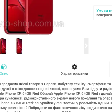
повернен
Опис
Характеристики
 продаємо якісні товари з Європи, побутову техніку, смартфони та
дукції в співвідношенні ціни і якості, пропонуємо Вам відчути радіс
ple iPhone XR 64GB Red Обирай Apple iPhone XR 64GB Red і дізнайс
а сучасності, рідкокристалічного екрану нового покоління та опер
 iPhone XR 64GB Red: занурюйся у фантастичну реальність одним на
альну реальність? Побродити по фантастичного лісу, подивитися на