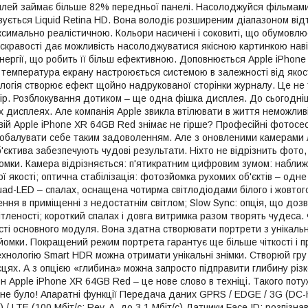
лей займає більше 82% передньої панелі. Насолоджуйся фільмами і
ується Liquid Retina HD. Вона володіє розширеним діапазоном відт
аксимально реалістичною. Кольори насичені і соковиті, що обумовл
яскравості дає можливість насолоджуватися якісною картинкою наві
енергії, що робить її більш ефективною. Доповнюється Apple iPhon
а температура екрану настроюється системою в залежності від якос
логія створює ефект щойно надрукованої сторінки журналу. Це не т
ір. Розблокування дотиком – ще одна фішка дисплея. До сьогодніш
х дисплеях. Але компанія Apple звикла втілювати в життя неможливі
ій Apple iPhone XR 64GB Red знімає не гірше? Професійні фотосесі
обалувати себе таким задоволенням. Але з оновленими камерами л
'єктива забезпечують чудові результати. Ніхто не відрізнить фото
омки. Камера відрізняється: п'ятикратним цифровим зумом: наближа
ої якості; оптична стабілізація: фотозйомка рухомих об'єктів – од
uad-LED – спалах, оснащена чотирма світлодіодами білого і жовтог
ння в приміщенні з недостатнім світлом; Slow Sync: опція, що доз
ітленості; короткий спалах і довга витримка разом творять чудеса
сті основного модуля. Вона здатна створювати портрети з унікальн
зйомки. Покращений режим портрета гарантує ще більше чіткості і 
нологію Smart HDR можна отримати унікальні знімки. Створюй гру св
ісцях. А з опцією «глибина» можна запросто підправити глибину різко
 Apple iPhone XR 64GB Red – це нове слово в техніці. Такого поту
не було! Апаратні функції Передача даних GPRS / EDGE / 3G (DC-H
) / LTE (100 Мбіт/c; Rev. A, до 3.1 Мбіт/c) Датчики Face ID: розпі