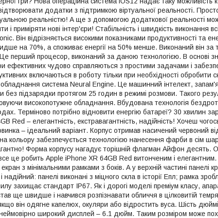
ерної гри? Нова операційна система iOS12 надає таку можливість 
відтворювати додатки з підтримкою віртуальної реальності. Прост
уальною реальністю! А ще з допомогою додаткової реальності мож
ти і приміряти нові інтер'єри! Стабільність і швидкість виконання 
nic. Він відрізняється високими показниками продуктивності та ен
идше на 70%, а споживає енергії на 50% менше. Виконаний він за 
 Це перший процесор, виконаний за даною технологією. В основі з
ири ефективних чудово справляються з простими задачами і забез
уктивних включаються в роботу тільки при необхідності обробити с
обладнання система Neural Engine. Це машинний інтелект, запам'ят
 без підзарядки протягом 25 годин в режимі розмови. Такого резул
овуючи високопотужне обладнання. Вбудована технологія бездрот
водах. Терміново потрібно відновити енергію батареї? 30 хвилин з
GB Red – елегантність, екстравагантність, надійність! Хочеш чогос
винка – ідеальний варіант. Корпус отримав насичений червоний від
на кольору забезпечується технологією нанесення фарби в сім шарі
агантно! Форма корпусу нагадує торішній флагман Айфон десять. Ок
 – все це робить Apple iPhone XR 64GB Red витонченим і елегантни
ран з мінімальними рамками з боків. А у верхній частині панелі кр
і надійний: панелі виконані з міцного скла в історії Епл; рамка зроб
илу захищає стандарт IP67. Як і дорогі моделі преміум класу, апа
став ще швидше і навчився розпізнавати обличчя в цілковитій темря
якщо він одягне капелюх, окуляри або відростить вуса. Шість дюймі
еймовірно широкий дисплей – 6.1 дюйм. Таким розміром може похв