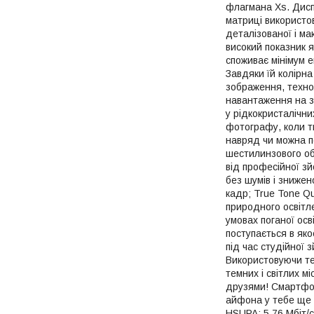
флагмана Xs. Дисп
матриці використов
деталізованої і м
високий показник 
споживає мінімум 
Завдяки їй колірн
зображення, техно
навантаження на з
у рідкокристалічни
фотографу, коли тв
навряд чи можна п
шестилинзового об
від професійної зй
без шумів і знижен
кадр; True Tone Q
природного освітле
умовах поганої осв
поступається в яко
під час студійної 
Використовуючи тех
темних і світлих м
друзями! Смартфон
айфона у тебе ще 
HSUPA: 5.76 Мбіт/c