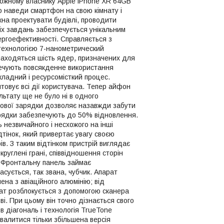
кожному власнику Apple iPhone XR 64GB
о наведи смартфон на свою кімнату і
на проектувати будівлі, проводити
всіх завдань забезпечується унікальним
ергоефективності. Справляється з
технологією 7-нанометрический
находяться шість ядер, призначених для
печують повсякденне використання
кладний і ресурсомісткий процес.
овує всі дії користувача. Тепер айфон
ьтату ще не було ні в одного
ової зарядки дозволяє назавжди забути
арядки забезпечують до 50% відновлення.
ь незвичайного і несхожого на інші
тінок, який привертає увагу своєю
в. З таким відтінком пристрій виглядає
руглені грані, співвідношення сторін
м. Фронтальну панель займає
асується, так звана, чубчик. Апарат
лена з авіаційного алюмінію; від
рат розблокується з допомогою сканера
ві. При цьому він точно дізнається свого
в діагональ і технологія TrueTone
алитися тільки збільшена версія