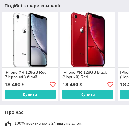
Подібні товари компанії
IPhone XR 128GB Red
IPhone XR 128GB Black
IPho
(Червоний) білий
(Чорний) Red
(Чер
18 490
18 490
18 
₴
₴
Купити
Купити
Про нас
100% позитивних з 24 відгуків за рік