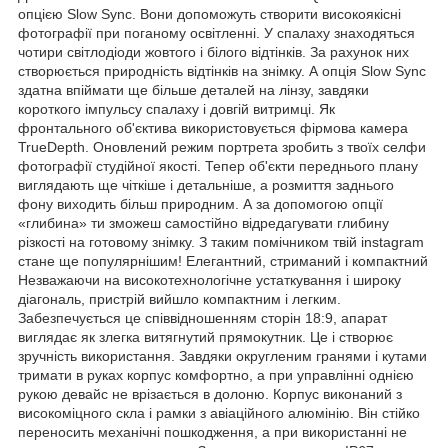
опцією Slow Sync. Вони допоможуть створити високоякісні
фотографії при поганому освітленні. У спалаху знаходяться
чотири світлодіоди жовтого і білого відтінків. За рахунок них
створюється природність відтінків на знімку. А опція Slow Sync
здатна впіймати ще більше деталей на лінзу, завдяки
короткого імпульсу спалаху і довгій витримці. Як
фронтального об'єктива використовується фірмова камера
TrueDepth. Оновлений режим портрета зробить з твоїх селфи
фотографії студійної якості. Тепер об'єкти переднього плану
виглядають ще чіткіше і детальніше, а розмиття заднього
фону виходить більш природним. А за допомогою опції
«глибина» ти зможеш самостійно відредагувати глибину
різкості на готовому знімку. З таким помічником твій instagram
стане ще популярнішим! Елегантний, стриманий і компактний
Незважаючи на високотехнологічне устаткування і широку
діагональ, пристрій вийшло компактним і легким.
Забезпечується це співвідношенням сторін 18:9, апарат
виглядає як злегка витягнутий прямокутник. Це і створює
зручність використання. Завдяки округленим гранями і кутами
тримати в руках корпус комфортно, а при управлінні однією
рукою девайс не врізається в долоню. Корпус виконаний з
високоміцного скла і рамки з авіаційного алюмінію. Він стійко
переносить механічні пошкодження, а при використанні не