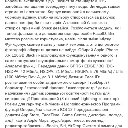
норовить вислизнути з рук. Захист за стандартом IP67
запобігає попадання всередину пилу і води. Виглядає гаджет
стримано і елегантно. Корпус виконаний в насиченому
чорному відтінку, глибина кольору створюється за рахунок
нанесення фарби в сім шарів. А глянсовий блиск скла
створює приємний блиск девайса. Розблокується модель, як і
топові флагмани, з допомогою сканера особи FaceID. Він
миттєво розпізнає користувача, навіть після зміни іміджу.
Функціонує сканер навіть у повній темряві, а от з допомогою
фотографії обдурити датчик не вийде. Обирай Apple iPhone
XR 128GB Black і насолоджуйся функціонуванням одного із
самих потужних і функціональних смартфонів сучасності!
Апаратні функції Передача даних GPRS / EDGE / 3G (DC-
HSDPA: 42 Мбіт/c; HSDPA: 21 Мбіт/c; HSUPA: 5.76 Мбіт/c) / LTE
(100 Мбіт/c; Rev. A, до 3.1 Мбіт/c) Датчики Face ID:
розпізнавання особи за допомогою камери TrueDepth /
барометр / трехосевой гіроскоп / акселерометр / датчик
наближення / датчик зовнішньої освітленості Роз'єм для
синхронізації Пропрієтарний (8-піновий Lightning-коннектор)
Роз'єм для гарнітури 8-піновий Lightning-коннектор Програмні
функції Операційна система IOS 12 Передвстановлені
додатки App Store, FaceTime, Game Center, диктофон, погода,
акції, карти Apple Maps, аудіо/відео плеєр, перегляд і
редактор зображень, iBooks, Siri, AirDrop Системні вимоги для