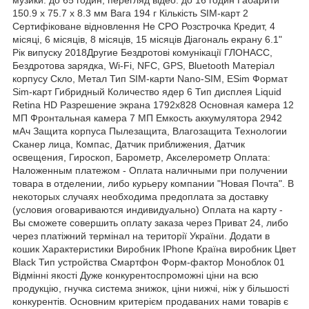
150.9 x 75.7 x 8.3 мм Вага 194 г Кількість SIM-карт 2
Сертифіковане відновлення Не CPO Розстрочка Кредит, 4
місяці, 6 місяців, 8 місяців, 15 місяців Діагональ екрану 6.1"
Рік випуску 2018Другие Бездротові комунікації ГЛОНАСС,
Бездротова зарядка, Wi-Fi, NFC, GPS, Bluetooth Матеріал
корпусу Скло, Метал Тип SIM-карти Nano-SIM, ESim Формат
Sim-карт Гибридный Количество ядер 6 Тип дисплея Liquid
Retina HD Разрешение экрана 1792x828 Основная камера 12
МП Фронтальная камера 7 МП Емкость аккумулятора 2942
мАч Защита корпуса Пылезащита, Влагозащита Технологии
Сканер лица, Компас, Датчик приближения, Датчик
освещения, Гироскоп, Барометр, Акселерометр Оплата:
Наложенным платежом - Оплата наличными при получении
товара в отделении, либо курьеру компании "Новая Почта". В
некоторых случаях необходима предоплата за доставку
(условия оговариваются индивидуально) Оплата на карту -
Вы сможете совершить оплату заказа через Приват 24, либо
через платіжний термінал на території України. Додати в
кошик Характеристики Виробник IPhone Країна виробник Цвет
Black Тип устройства Смартфон Форм-фактор Моноблок 01
Відмінні якості Дуже конкурентоспроможні ціни на всю
продукцію, гнучка система знижок, ціни нижчі, ніж у більшості
конкурентів. Основним критерієм продаваних нами товарів є