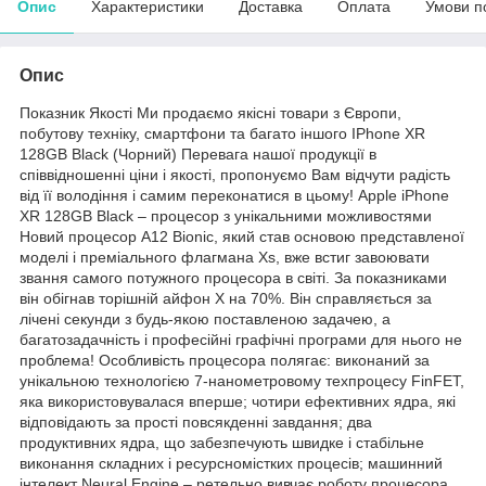
Опис
Характеристики
Доставка
Оплата
Умови п
Опис
Показник Якості Ми продаємо якісні товари з Європи,
побутову техніку, смартфони та багато іншого IPhone XR
128GB Black (Чорний) Перевага нашої продукції в
співвідношенні ціни і якості, пропонуємо Вам відчути радість
від її володіння і самим переконатися в цьому! Apple iPhone
XR 128GB Black – процесор з унікальними можливостями
Новий процесор A12 Bionic, який став основою представленої
моделі і преміального флагмана Xs, вже встиг завоювати
звання самого потужного процесора в світі. За показниками
він обігнав торішній айфон Х на 70%. Він справляється за
лічені секунди з будь-якою поставленою задачею, а
багатозадачність і професійні графічні програми для нього не
проблема! Особливість процесора полягає: виконаний за
унікальною технологією 7-нанометровому техпроцесу FinFET,
яка використовувалася вперше; чотири ефективних ядра, які
відповідають за прості повсякденні завдання; два
продуктивних ядра, що забезпечують швидке і стабільне
виконання складних і ресурсномістких процесів; машинний
інтелект Neural Engine – ретельно вивчає роботу процесора,