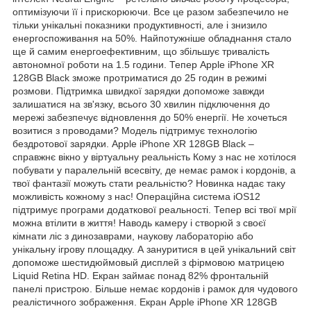
оптимізуючи її і прискорюючи. Все це разом забезпечило не
тільки унікальні показники продуктивності, але і знизило
енергоспоживання на 50%. Найпотужніше обладнання стало
ще й самим енергоефективним, що збільшує тривалість
автономної роботи на 1.5 години. Тепер Apple iPhone XR
128GB Black зможе протриматися до 25 годин в режимі
розмови. Підтримка швидкої зарядки допоможе завжди
залишатися на зв'язку, всього 30 хвилин підключення до
мережі забезпечує відновлення до 50% енергії. Не хочеться
возитися з проводами? Модель підтримує технологію
бездротової зарядки. Apple iPhone XR 128GB Black –
справжнє вікно у віртуальну реальність Кому з нас не хотілося
побувати у паралельній всесвіту, де немає рамок і кордонів, а
твої фантазії можуть стати реальністю? Новинка надає таку
можливість кожному з нас! Операційна система iOS12
підтримує програми додаткової реальності. Тепер всі твої мрії
можна втілити в життя! Наводь камеру і створюй з своєї
кімнати ліс з динозаврами, наукову лабораторію або
унікальну ігрову площадку. А зануритися в цей унікальний світ
допоможе шестидюймовый дисплей з фірмовою матрицею
Liquid Retina HD. Екран займає понад 82% фронтальній
панелі пристрою. Більше немає кордонів і рамок для чудового
реалістичного зображення. Екран Apple iPhone XR 128GB