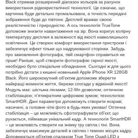
Black отримав розширений діапазон кольорів за рахунок
використання рідкокристалічної технології. Це означає, що
картинка буде детально промальована, а точність передачі
зображення буде до півтони. Дисплей вражає своєю
реалістичністю і природністю. А ось технологія TrueTone
допоможе знизити навантаження на зір. Вона коригує колірну
температуру дисплея в залежності від якості навколишнього
освітлення. Це створює комфорт використання пристроєм і
забезпечує ефект тільки що надрукованої сторінки. Забудь
про замовлення фотографа, твій смартфон справиться не
гірше! Раніше, щоб створити фотографію гарної якості,
необхідно було спеціальне обладнання. Сьогодні ж для цього
потрібно дістати з кишені новенький Apple iPhone XR 128GB
Black. Його ширококутний об'єктив допоможе зберегти
найкращі моменти життя, бережи спогади у відмінній якості!
Модуль має: шістьма лінзами; 12-Мп дозволом; оптичною
стабілізацією; п'ятикратним цифровим зумом; технологією
SmartHDR. Дані параметри допоможуть створити яскраві,
насичені, а головне чіткі фото в будь-яких умовах! Оптична
стабілізація – це можливість сфотографувати об'єкт, що
рухається, піймавши унікальний кадр. А технологія SmartHDR
– це можливість створити на знімку гру світла і тіні. Вона
забезпечує максимум деталей в світлих і темних місцях кадру.
Доповнюється об'єктив спалахом True Tone Quad-LED з