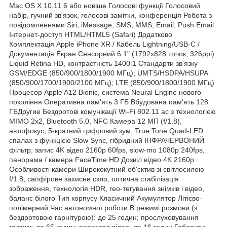
Mac OS X 10.11.6 або новіше Голосові функції Голосовий
набір, гучний зв'язок, голосові замітки, конференція Робота з
повідомленнями Siri, iMessage, SMS, MMS, Email, Push Email
Інтернет-доступ HTML/HTML5 (Safari) Додатково
Комплектація Apple iPhone XR / Кабель Lightning/USB-C /
Документація Екран Сенсорний 6.1" (1792x828 точок, 326ppi)
Liquid Retina HD, контрастність 1400:1 Стандарти зв'язку
GSM/EDGE (850/900/1800/1900 МГц); UMTS/HSDPA/HSUPA
(850/900/1700/1900/2100 МГц); LTE (850/900/1800/1900 МГц)
Процесор Apple A12 Bionic, система Neural Engine нового
покоління Оперативна пам'ять 3 ГБ Вбудована пам'ять 128
ГБДругие Бездротові комунікації Wi‑Fi 802.11 ac з технологією
MIMO 2x2, Bluetooth 5.0, NFC Камера 12 МП (f/1.8),
автофокус, 5-кратний цифровий зум, True Tone Quad-LED
спалах з функцією Slow Sync, гібридний ІНФРАЧЕРВОНИЙ
фільтр, запис 4K відео 2160p 60fps, slow-mo 1080р 240fps,
панорама / камера FaceTime HD Дозвіл відео 4K 2160p
Особливості камери Ширококутний об'єктив зі світлосилою
f/1.8, сапфірове захисне скло, оптична стабілізація
зображення, технологія HDR, гео-тегування знімків і відео,
баланс білого Тип корпусу Класичний Акумулятор Літієво-
полімерний Час автономної роботи В режимі розмови (з
бездротовою гарнітурою): до 25 годин; прослуховування
музики: до 65 годин; перегляд відео: до 16 годин Габарити