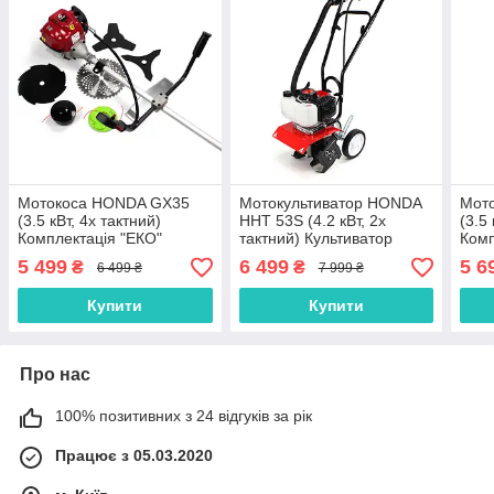
Мотокоса HONDA GX35
Мотокультиватор HONDA
Мот
(3.5 кВт, 4х тактний)
HHT 53S (4.2 кВт, 2х
(3.5
Комплектація "ЕКО"
тактний) Культиватор
Комп
Бензиновий Тример
бензиновий Хонда
Бен
5 499
6 499
5 6
₴
₴
6 499 ₴
7 999 ₴
Бензокоса Хонда
Бенз
Купити
Купити
Про нас
100% позитивних з 24 відгуків за рік
Працює з 05.03.2020