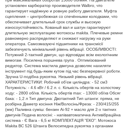
установлен карбюратор производителя Walbro, что
гарантирует надёжную и ровную работу двигателя. Муфта
сцепления – центробежная со спечёнными колодками, что
обеспечивает длительный срок службы и высокую
износоустойчивость. Кованый вал и шатун гарантируют
длительную эксплуатацию мотокосы makita. Плечевые ремни
равномерно распределяют и снижают нагрузку на руки
оператора. Самозмазуючі підшипники на трансмісії
забезпечують мінімальний рівень вібрації. ОСОБЛИВОСТІ:
Потужний 2-тактний двигун, що відповідає всім екологічним
вимогам. Посилена поршнева група . Оптимізований
редуктор. Система мастила двигуна дозволяє нахиляти
інструмент під будь-яким кутом під час безперервної роботи.
Зручна U-подібна рукоятка. Низький рівень вібрації.
ХАРАКТЕРИСТИКИ: Робочий об'єм циліндра: - 52 см3
Потужність: - 4.6 кВт / 6.2 л. с. Кількість обертів на холостому
ходу: - 2800 об/хв. Кількість обертів max: - 13000 об/хв Обсяг
бака: - 1,2 л Тип двигуна: Двотактний Тип штанги: пряма, не
розбірна Діаметр косіння Ніж/Волосінь/Фреза: - 230/415/255
(мм) Паливна суміш: бензин Аі-92 + масло для 2-х тактних
двигунів Подача волосіні: - напівавтоматична Антивібраційна
система - Є Вага - 6,5 кг КОМПЛЕКТАЦІЯ "ЕКО": Мотокоса
Makita BC 526 Штанга Велосипедна рукоятка з органами