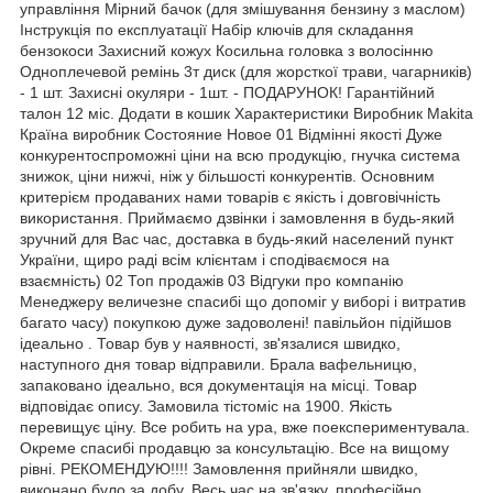
управління Мірний бачок (для змішування бензину з маслом)
Інструкція по експлуатації Набір ключів для складання
бензокоси Захисний кожух Косильна головка з волосінню
Одноплечевой ремінь 3т диск (для жорсткої трави, чагарників)
- 1 шт. Захисні окуляри - 1шт. - ПОДАРУНОК! Гарантійний
талон 12 міс. Додати в кошик Характеристики Виробник Makita
Країна виробник Состояние Новое 01 Відмінні якості Дуже
конкурентоспроможні ціни на всю продукцію, гнучка система
знижок, ціни нижчі, ніж у більшості конкурентів. Основним
критерієм продаваних нами товарів є якість і довговічність
використання. Приймаємо дзвінки і замовлення в будь-який
зручний для Вас час, доставка в будь-який населений пункт
України, щиро раді всім клієнтам і сподіваємося на
взаємність) 02 Топ продажів 03 Відгуки про компанію
Менеджеру величезне спасибі що допоміг у виборі і витратив
багато часу) покупкою дуже задоволені! павільйон підійшов
ідеально . Товар був у наявності, зв'язалися швидко,
наступного дня товар відправили. Брала вафельницю,
запаковано ідеально, вся документація на місці. Товар
відповідає опису. Замовила тістоміс на 1900. Якість
перевищує ціну. Все робить на ура, вже поекспериментувала.
Окреме спасибі продавцю за консультацію. Все на вищому
рівні. РЕКОМЕНДУЮ!!!! Замовлення прийняли швидко,
виконано було за добу. Весь час на зв'язку, професійно