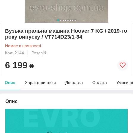
Вузька пральна машина Hoover 7 KG / 2019-го
року випуску / VT714D23/1-84
Немає в наявності
Код: 2144
Роздріб
6 199
₴
Опис
Характеристики
Доставка
Оплата
Умови п
Опис