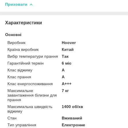
Приховати
Характеристики
Основні
Виробник
Hoover
Країна виробник
Китай
Вибір температури прання
Так
Гарантійний термін
6 міс
Клас віджиму
A
Клас прання
A
Клас енергоспоживання
A+++
Максимальне
7 кг
завантаження білизни для
прання
Максимальна швидкість
1400 об/хв
віджиму
Стан
Вживаний
Тип управління
Електронне