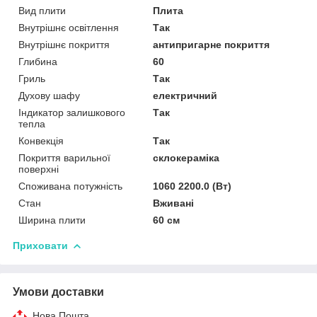
Вид плити
Плита
Внутрішнє освітлення
Так
Внутрішнє покриття
антипригарне покриття
Глибина
60
Гриль
Так
Духову шафу
електричний
Індикатор залишкового
Так
тепла
Конвекція
Так
Покриття варильної
склокераміка
поверхні
Споживана потужність
1060 2200.0 (Вт)
Стан
Вживані
Ширина плити
60 см
Приховати
Умови доставки
Нова Пошта