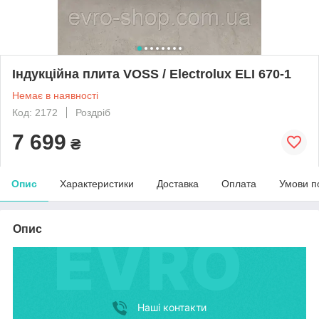
Індукційна плита VOSS / Electrolux ELI 670-1
Немає в наявності
Код: 2172
Роздріб
7 699
₴
Опис
Характеристики
Доставка
Оплата
Умови п
Опис
Наші контакти