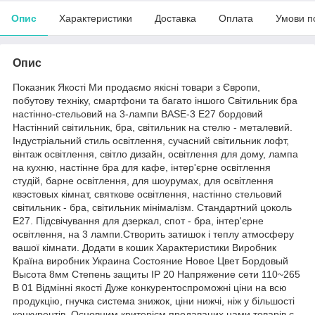
Опис
Характеристики
Доставка
Оплата
Умови п
Опис
Показник Якості Ми продаємо якісні товари з Європи,
побутову техніку, смартфони та багато іншого Світильник бра
настінно-стельовий на 3-лампи BASE-3 E27 бордовий
Настінний світильник, бра, світильник на стелю - металевий.
Індустріальний стиль освітлення, сучасний світильник лофт,
вінтаж освітлення, світло дизайн, освітлення для дому, лампа
на кухню, настінне бра для кафе, інтер'єрне освітлення
студій, барне освітлення, для шоурумах, для освітлення
квэстовых кімнат, святкове освітлення, настінно стельовий
світильник - бра, світильник мінімалізм. Стандартний цоколь
Е27. Підсвічування для дзеркал, спот - бра, інтер'єрне
освітлення, на 3 лампи.Створить затишок і теплу атмосферу
вашої кімнати. Додати в кошик Характеристики Виробник
Країна виробник Украина Состояние Новое Цвет Бордовый
Высота 8мм Степень защиты IP 20 Напряжение сети 110~265
В 01 Відмінні якості Дуже конкурентоспроможні ціни на всю
продукцію, гнучка система знижок, ціни нижчі, ніж у більшості
конкурентів. Основним критерієм продаваних нами товарів є