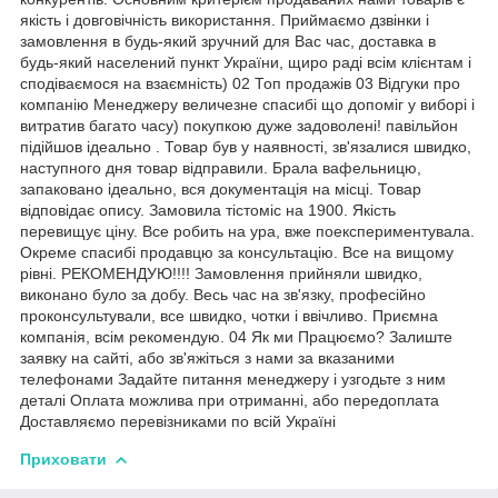
якість і довговічність використання. Приймаємо дзвінки і
замовлення в будь-який зручний для Вас час, доставка в
будь-який населений пункт України, щиро раді всім клієнтам і
сподіваємося на взаємність) 02 Топ продажів 03 Відгуки про
компанію Менеджеру величезне спасибі що допоміг у виборі і
витратив багато часу) покупкою дуже задоволені! павільйон
підійшов ідеально . Товар був у наявності, зв'язалися швидко,
наступного дня товар відправили. Брала вафельницю,
запаковано ідеально, вся документація на місці. Товар
відповідає опису. Замовила тістоміс на 1900. Якість
перевищує ціну. Все робить на ура, вже поекспериментувала.
Окреме спасибі продавцю за консультацію. Все на вищому
рівні. РЕКОМЕНДУЮ!!!! Замовлення прийняли швидко,
виконано було за добу. Весь час на зв'язку, професійно
проконсультували, все швидко, чотки і ввічливо. Приємна
компанія, всім рекомендую. 04 Як ми Працюємо? Залиште
заявку на сайті, або зв'яжіться з нами за вказаними
телефонами Задайте питання менеджеру і узгодьте з ним
деталі Оплата можлива при отриманні, або передоплата
Доставляємо перевізниками по всій Україні
Приховати