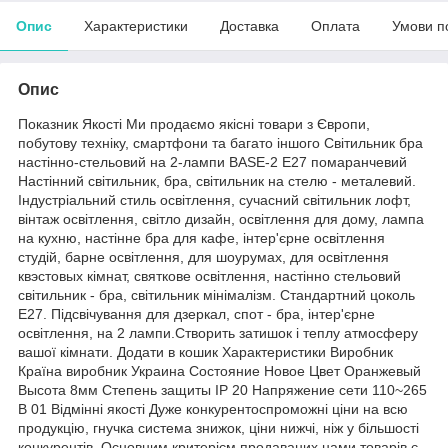
Опис
Характеристики
Доставка
Оплата
Умови п
Опис
Показник Якості Ми продаємо якісні товари з Європи,
побутову техніку, смартфони та багато іншого Світильник бра
настінно-стельовий на 2-лампи BASE-2 E27 помаранчевий
Настінний світильник, бра, світильник на стелю - металевий.
Індустріальний стиль освітлення, сучасний світильник лофт,
вінтаж освітлення, світло дизайн, освітлення для дому, лампа
на кухню, настінне бра для кафе, інтер'єрне освітлення
студій, барне освітлення, для шоурумах, для освітлення
квэстовых кімнат, святкове освітлення, настінно стельовий
світильник - бра, світильник мінімалізм. Стандартний цоколь
Е27. Підсвічування для дзеркал, спот - бра, інтер'єрне
освітлення, на 2 лампи.Створить затишок і теплу атмосферу
вашої кімнати. Додати в кошик Характеристики Виробник
Країна виробник Украина Состояние Новое Цвет Оранжевый
Высота 8мм Степень защиты IP 20 Напряжение сети 110~265
В 01 Відмінні якості Дуже конкурентоспроможні ціни на всю
продукцію, гнучка система знижок, ціни нижчі, ніж у більшості
конкурентів. Основним критерієм продаваних нами товарів є