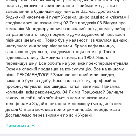
якість і довговічність використання. Приймаємо дзвінки і
замовлення в будь-який зручний для Вас час, доставка в
будь-який населений пункт України, щиро раді всім клієнтам і
сподіваємося на взаємність) 02 Топ продажів 03 Відгуки про
компанію Менеджеру величезне спасибі що допоміг у виборі і
витратив багато часу) покупкою дуже задоволені! павільйон
підійшов ідеально . Товар був у наявності, зв'язалися швидко,
наступного дня товар відправили. Брала вафельницю,
запаковано ідеально, вся документація на місці. Товар
відповідає опису. Замовила тістоміс на 1900. Якість
перевищує ціну. Все робить на ура, вже поекспериментувала.
Окреме спасибі продавцю за консультацію. Все на вищому
рівні. РЕКОМЕНДУЮ!!!! Замовлення прийняли швидко,
виконано було за добу. Весь час на зв'язку, професійно
проконсультували, все швидко, чотки і ввічливо. Приємна
компанія, всім рекомендую. 04 Як ми Працюємо? Залиште
заявку на сайті, або зв'яжіться з нами за вказаними
телефонами Задайте питання менеджеру і узгодьте з ним
деталі Оплата можлива при отриманні, або передоплата
Доставляємо перевізниками по всій Україні
Приховати