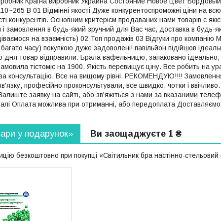
иробник Країна виробник Украина Состояние Новое Цвет Бордовый
0~265 В 01 Відмінні якості Дуже конкурентоспроможні ціни на всю 
ості конкурентів. Основним критерієм продаваних нами товарів є якіс
 і замовлення в будь-який зручний для Вас час, доставка в будь-я
одіваємося на взаємність) 02 Топ продажів 03 Відгуки про компані
в багато часу) покупкою дуже задоволені! павільйон підійшов ідеаль
о дня товар відправили. Брала вафельницю, запаковано ідеально, 
Замовила тістоміс на 1900. Якість перевищує ціну. Все робить на у
за консультацію. Все на вищому рівні. РЕКОМЕНДУЮ!!!! Замовленн
зв'язку, професійно проконсультували, все швидко, чотки і ввічливо
алиште заявку на сайті, або зв'яжіться з нами за вказаними тел
талі Оплата можлива при отриманні, або передоплата Доставляємо п
вари у подарунок»
Ви заощаджуєте 1 ₴
цію безкоштовно при покупці «Світильник бра настінно-стельовий