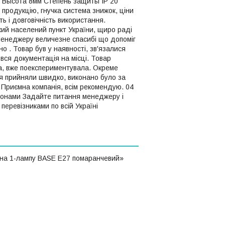
 Высота 8мм Степень защиты IP 20
продукцію, гнучка система знижок, ціни
ть і довговічність використання.
кий населений пункт України, щиро раді
ю Менеджеру величезне спасибі що допоміг
но . Товар був у наявності, зв'язалися
вся документація на місці. Товар
ра, вже поекспериментувала. Окреме
я прийняли швидко, виконано було за
. Приємна компанія, всім рекомендую. 04
ефонами Задайте питання менеджеру і
еревізниками по всій Україні
 на 1-лампу BASE E27 помаранчевий»