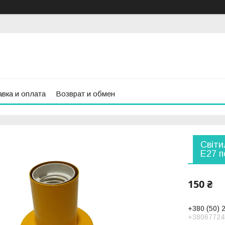
вка и оплата
Возврат и обмен
Світи
E27 п
150 ₴
+380 (50) 
+38067724