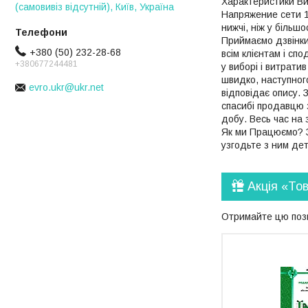
Характеристики В
(самовивіз відсутній), Київ, Україна
Напряжение сети 11
нижчі, ніж у більш
Приймаємо дзвінки
+380 (50) 232-28-68
всім клієнтам і сп
+380677244481
у виборі і витрати
швидко, наступног
evro.ukr@ukr.net
відповідає опису. 
спасибі продавцю 
добу. Весь час на 
Як ми Працюємо? З
узгодьте з ним де
Акція «То
Отримайте цю пози