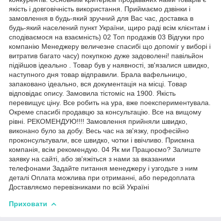
якість і довговічність використання. Приймаємо дзвінки і
замовлення в будь-який зручний для Вас час, доставка в
будь-який населений пункт України, щиро раді всім клієнтам і
сподіваємося на взаємність) 02 Топ продажів 03 Відгуки про
компанію Менеджеру величезне спасибі що допоміг у виборі і
витратив багато часу) покупкою дуже задоволені! павільйон
підійшов ідеально . Товар був у наявності, зв'язалися швидко,
наступного дня товар відправили. Брала вафельницю,
запаковано ідеально, вся документація на місці. Товар
відповідає опису. Замовила тістоміс на 1900. Якість
перевищує ціну. Все робить на ура, вже поекспериментувала.
Окреме спасибі продавцю за консультацію. Все на вищому
рівні. РЕКОМЕНДУЮ!!!! Замовлення прийняли швидко,
виконано було за добу. Весь час на зв'язку, професійно
проконсультували, все швидко, чотки і ввічливо. Приємна
компанія, всім рекомендую. 04 Як ми Працюємо? Залиште
заявку на сайті, або зв'яжіться з нами за вказаними
телефонами Задайте питання менеджеру і узгодьте з ним
деталі Оплата можлива при отриманні, або передоплата
Доставляємо перевізниками по всій Україні
Приховати