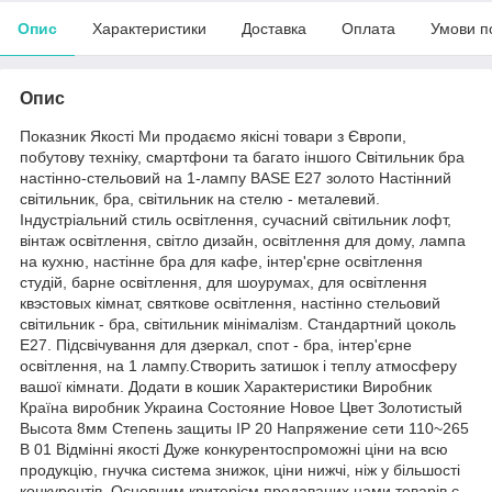
Опис
Характеристики
Доставка
Оплата
Умови п
Опис
Показник Якості Ми продаємо якісні товари з Європи,
побутову техніку, смартфони та багато іншого Світильник бра
настінно-стельовий на 1-лампу BASE E27 золото Настінний
світильник, бра, світильник на стелю - металевий.
Індустріальний стиль освітлення, сучасний світильник лофт,
вінтаж освітлення, світло дизайн, освітлення для дому, лампа
на кухню, настінне бра для кафе, інтер'єрне освітлення
студій, барне освітлення, для шоурумах, для освітлення
квэстовых кімнат, святкове освітлення, настінно стельовий
світильник - бра, світильник мінімалізм. Стандартний цоколь
Е27. Підсвічування для дзеркал, спот - бра, інтер'єрне
освітлення, на 1 лампу.Створить затишок і теплу атмосферу
вашої кімнати. Додати в кошик Характеристики Виробник
Країна виробник Украина Состояние Новое Цвет Золотистый
Высота 8мм Степень защиты IP 20 Напряжение сети 110~265
В 01 Відмінні якості Дуже конкурентоспроможні ціни на всю
продукцію, гнучка система знижок, ціни нижчі, ніж у більшості
конкурентів. Основним критерієм продаваних нами товарів є