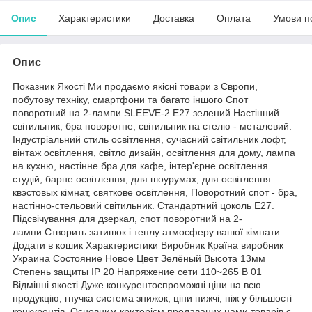
Опис
Характеристики
Доставка
Оплата
Умови п
Опис
Показник Якості Ми продаємо якісні товари з Європи,
побутову техніку, смартфони та багато іншого Спот
поворотний на 2-лампи SLEEVE-2 E27 зелений Настінний
світильник, бра поворотне, світильник на стелю - металевий.
Індустріальний стиль освітлення, сучасний світильник лофт,
вінтаж освітлення, світло дизайн, освітлення для дому, лампа
на кухню, настінне бра для кафе, інтер'єрне освітлення
студій, барне освітлення, для шоурумах, для освітлення
квэстовых кімнат, святкове освітлення, Поворотний спот - бра,
настінно-стельовий світильник. Стандартний цоколь Е27.
Підсвічування для дзеркал, спот поворотний на 2-
лампи.Створить затишок і теплу атмосферу вашої кімнати.
Додати в кошик Характеристики Виробник Країна виробник
Украина Состояние Новое Цвет Зелёный Высота 13мм
Степень защиты IP 20 Напряжение сети 110~265 В 01
Відмінні якості Дуже конкурентоспроможні ціни на всю
продукцію, гнучка система знижок, ціни нижчі, ніж у більшості
конкурентів. Основним критерієм продаваних нами товарів є