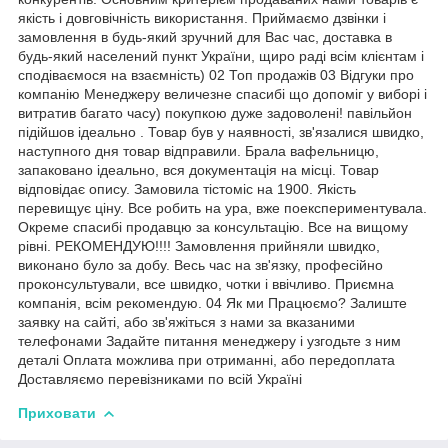
якість і довговічність використання. Приймаємо дзвінки і
замовлення в будь-який зручний для Вас час, доставка в
будь-який населений пункт України, щиро раді всім клієнтам і
сподіваємося на взаємність) 02 Топ продажів 03 Відгуки про
компанію Менеджеру величезне спасибі що допоміг у виборі і
витратив багато часу) покупкою дуже задоволені! павільйон
підійшов ідеально . Товар був у наявності, зв'язалися швидко,
наступного дня товар відправили. Брала вафельницю,
запаковано ідеально, вся документація на місці. Товар
відповідає опису. Замовила тістоміс на 1900. Якість
перевищує ціну. Все робить на ура, вже поекспериментувала.
Окреме спасибі продавцю за консультацію. Все на вищому
рівні. РЕКОМЕНДУЮ!!!! Замовлення прийняли швидко,
виконано було за добу. Весь час на зв'язку, професійно
проконсультували, все швидко, чотки і ввічливо. Приємна
компанія, всім рекомендую. 04 Як ми Працюємо? Залиште
заявку на сайті, або зв'яжіться з нами за вказаними
телефонами Задайте питання менеджеру і узгодьте з ним
деталі Оплата можлива при отриманні, або передоплата
Доставляємо перевізниками по всій Україні
Приховати