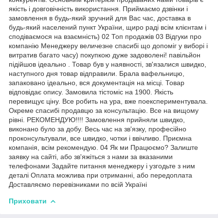
якість і довговічність використання. Приймаємо дзвінки і
замовлення в будь-який зручний для Вас час, доставка в
будь-який населений пункт України, щиро раді всім клієнтам і
сподіваємося на взаємність) 02 Топ продажів 03 Відгуки про
компанію Менеджеру величезне спасибі що допоміг у виборі і
витратив багато часу) покупкою дуже задоволені! павільйон
підійшов ідеально . Товар був у наявності, зв'язалися швидко,
наступного дня товар відправили. Брала вафельницю,
запаковано ідеально, вся документація на місці. Товар
відповідає опису. Замовила тістоміс на 1900. Якість
перевищує ціну. Все робить на ура, вже поекспериментувала.
Окреме спасибі продавцю за консультацію. Все на вищому
рівні. РЕКОМЕНДУЮ!!!! Замовлення прийняли швидко,
виконано було за добу. Весь час на зв'язку, професійно
проконсультували, все швидко, чотки і ввічливо. Приємна
компанія, всім рекомендую. 04 Як ми Працюємо? Залиште
заявку на сайті, або зв'яжіться з нами за вказаними
телефонами Задайте питання менеджеру і узгодьте з ним
деталі Оплата можлива при отриманні, або передоплата
Доставляємо перевізниками по всій Україні
Приховати