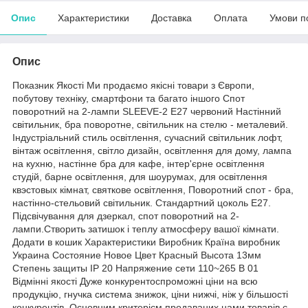
Опис
Характеристики
Доставка
Оплата
Умови п
Опис
Показник Якості Ми продаємо якісні товари з Європи,
побутову техніку, смартфони та багато іншого Спот
поворотний на 2-лампи SLEEVE-2 E27 червоний Настінний
світильник, бра поворотне, світильник на стелю - металевий.
Індустріальний стиль освітлення, сучасний світильник лофт,
вінтаж освітлення, світло дизайн, освітлення для дому, лампа
на кухню, настінне бра для кафе, інтер'єрне освітлення
студій, барне освітлення, для шоурумах, для освітлення
квэстовых кімнат, святкове освітлення, Поворотний спот - бра,
настінно-стельовий світильник. Стандартний цоколь Е27.
Підсвічування для дзеркал, спот поворотний на 2-
лампи.Створить затишок і теплу атмосферу вашої кімнати.
Додати в кошик Характеристики Виробник Країна виробник
Украина Состояние Новое Цвет Красный Высота 13мм
Степень защиты IP 20 Напряжение сети 110~265 В 01
Відмінні якості Дуже конкурентоспроможні ціни на всю
продукцію, гнучка система знижок, ціни нижчі, ніж у більшості
конкурентів. Основним критерієм продаваних нами товарів є