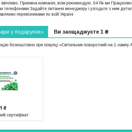
і ввічливо. Приємна компанія, всім рекомендую. 04 Як ми Працюємо?
ми телефонами Задайте питання менеджеру і узгодьте з ним детал
вляємо перевізниками по всій Україні
вари у подарунок»
Ви заощаджуєте 1 ₴
цію безкоштовно при покупці «Світильник поворотний на 1-лампу A
1 ₴
ий сертифікат