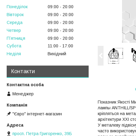
Понеділок
09:00
20:00
Вівторок
09:00
20:00
Середа
09:00
20:00
Четвер
09:00
20:00
Пʼятниця
09:00
20:00
Субота
11:00
17:00
Неділя
Вихідний
Контакти
Менеджер
Показник Якості Ми
лампы ANTHILL/SP 
кріпляться на мет
"Євро" інтернет-магазин
архітектури XXI ст
У металеву підвісн
часто використову
просп. Петра Григоренко, 39Б