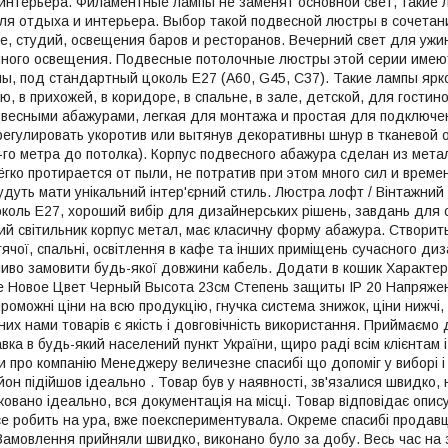
интерьера. Филаментные лампы не заменят основной свет, такие 
ля отдыха и интерьера. Выбор такой подвесной люстры в сочетан
, студий, освещения баров и ресторанов. Вечерний свет для ужи
чного освещения. Подвесные потолочные люстры этой серии имею
ы, под стандартный цоколь Е27 (A60, G45, C37). Такие лампы ярк
ю, в прихожей, в коридоре, в спальне, в зале, детской, для гости
двесными абажурами, легкая для монтажа и простая для подключ
егулировать укоротив или вытянув декоративны шнур в тканевой 
1-го метра до потолка). Корпус подвесного абажура сделан из мет
гко протирается от пыли, не потратив при этом много сил и времен
удуть мати унікальний інтер'єрний стиль. Люстра лофт / Вінтажний 
коль Е27, хороший вибір для дизайнерських рішень, завдань для о
ий світильник корпус метал, має класичну форму абажура. Створить
ячої, спальні, освітлення в кафе та інших приміщень сучасного ди
иво замовити будь-якої довжини кабель. Додати в кошик Характер
 Новое Цвет Черный Высота 23см Степень защиты IP 20 Напряжение
оможні ціни на всю продукцію, гнучка система знижок, ціни нижчі, 
их нами товарів є якість і довговічність використання. Приймаємо 
вка в будь-який населений пункт України, щиро раді всім клієнтам і
и про компанію Менеджеру величезне спасибі що допоміг у виборі і
йон підійшов ідеально . Товар був у наявності, зв'язалися швидко,
вано ідеально, вся документація на місці. Товар відповідає опису.
се робить на ура, вже поекспериментувала. Окреме спасибі продавц
мовлення прийняли швидко, виконано було за добу. Весь час на з