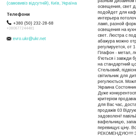
разным дизайном 
(самовивіз відсутній), Київ, Україна
освещения, свет д
подойдет для кафе
интерьера потоло
+380 (50) 232-28-68
ламп, разной форм
+380677244481
освещения на кухн
свет. Люстра с по
evro.ukr@ukr.net
абажура можно отр
регулируется, от 
Плафон - метал, лё
б'ються і завжди б
на стандартний цо
Стельовий, підвісн
світильник для дит
регулюється. Можл
Украина Состояние
Дуже конкурентоспр
критерієм продаван
для Вас час, доста
продажів 03 Відгук
задоволені! павіль
вафельницю, запако
перевищує ціну. В
РЕКОМЕНДУЮ!!!! За