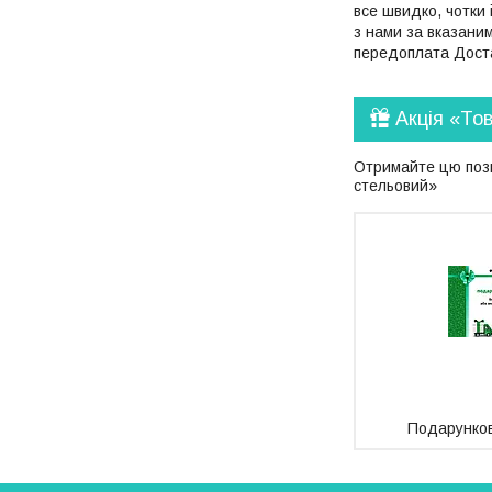
все швидко, чотки 
з нами за вказани
передоплата Доста
Акція «То
Отримайте цю пози
стельовий»
Подарунков