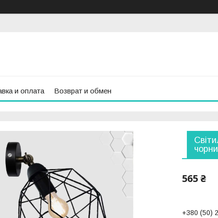
вка и оплата
Возврат и обмен
Світи
чорни
565 ₴
+380 (50) 