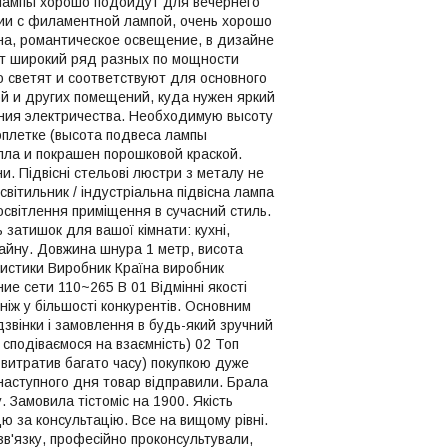
лампы хорошо подойдут для вечернего
ии с филаментной лампой, очень хорошо
на, романтическое освещение, в дизайне
т широкий ряд разных по мощности
о светят и соответствуют для основного
ной и других помещений, куда нужен яркий
ения электричества. Необходимую высоту
оплетке (высота подвеса лампы
алла и покрашен порошковой краской.
и. Підвісні стельові люстри з металу не
світильник / індустріальна підвісна лампа
світлення приміщення в сучасний стиль.
 затишок для вашої кімнати: кухні,
зайну. Довжина шнура 1 метр, висота
истики Виробник Країна виробник
 сети 110~265 В 01 Відмінні якості
ніж у більшості конкурентів. Основним
дзвінки і замовлення в будь-який зручний
 сподіваємося на взаємність) 02 Топ
 витратив багато часу) покупкою дуже
 наступного дня товар відправили. Брала
 Замовила тістоміс на 1900. Якість
ю за консультацію. Все на вищому рівні.
в'язку, професійно проконсультували,