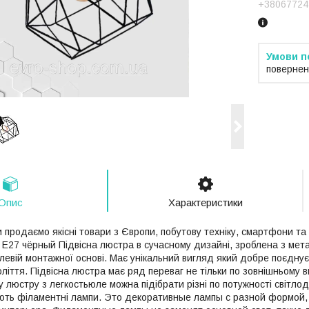
+38067724
повернен
Опис
Характеристики
 продаємо якісні товари з Європи, побутову техніку, смартфони та
E27 чёрный Підвісна люстра в сучасному дизайні, зроблена з метал
алевій монтажної основі. Має унікальний вигляд який добре поєдну
оліття. Підвісна люстра має ряд переваг не тільки по зовнішньому ви
у люстру з легкостьюле можна підібрати різні по потужності світлод
ють філаментні лампи. Это декоративные лампы с разной формой,