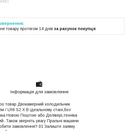
4481
ня товару протягом 14 днів
за рахунок покупця
Інформація для замовлення
 про товар Двокамерний холодильник
пи / LR6 S2 X В ідеальному стані,без
авка Новою Поштою або Делівері,техніка
й. Також зверніть увагу Пральні машини
обити замовлення? 01 Залиште заявку