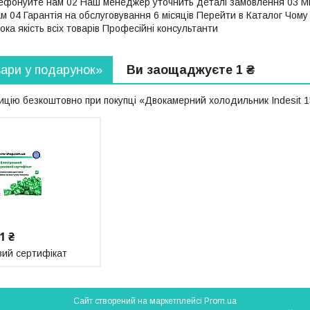
лефонуйте нам 02 Наш менеджер уточнить деталі замовлення 03 М
м 04 Гарантія на обслуговування 6 місяців Перейти в Каталог Чому
ка якість всіх товарів Професійні консультанти
вари у подарунок»
Ви заощаджуєте 1 ₴
цію безкоштовно при покупці «Двокамерний холодильник Indesit 15
1 ₴
ий сертифікат
Сайт створений на маркетплейсі
Prom.ua