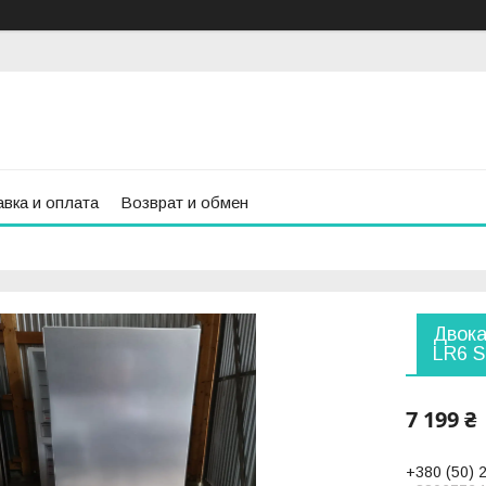
вка и оплата
Возврат и обмен
Двока
LR6 S
7 199 ₴
+380 (50) 