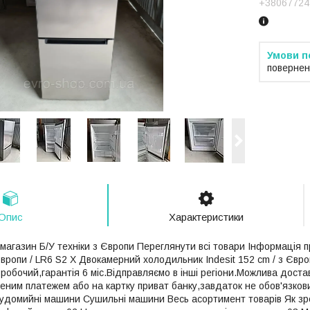
+38067724
повернен
Опис
Характеристики
-магазин Б/У техніки з Європи Переглянути всі товари Інформація
 Європи / LR6 S2 X Двокамерний холодильник Indesit 152 cm / з Євро
 робочий,гарантія 6 міс.Відправляємо в інші регіони.Можлива дост
еним платежем або на картку приват банку,завдаток не обов'язкови
удомийні машини Сушильні машини Весь асортимент товарів Як зр