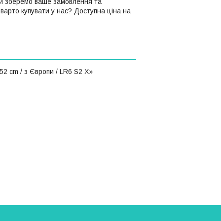
и зберемо ваше замовлення та
 варто купувати у нас? Доступна ціна на
2 cm / з Європи / LR6 S2 X»