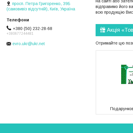
на сайті або зате
просп. Петра Григоренко, 39Б
відправимо його ва
(самовивіз відсутній), Київ, Україна
всю продукцію Висо
+380 (50) 232-28-68
Акція «То
+380677244481
Отримайте цю пози
evro.ukr@ukr.net
Подарунков