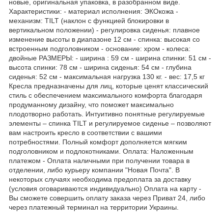
новые, оригинальная упаковка, в разобранном виде.
Характеристики: - материал исполнения: ЭКОкожа -
механизм: TILT (наклон с функцией блокировки в
вертикальном положении) - регулировка сиденья: плавное
изменение высоты в диапазоне 12 см - спинка: высокая со
встроенным подголовником - основание: хром - колеса:
двойные РАЗМЕРЫ: - ширина : 59 см - ширина спинки: 51 см -
высота спинки: 78 см - ширина сиденья: 54 см - глубина
сиденья: 52 см - максимальная нагрузка 130 кг. - вес: 17,5 кг
Кресла предназначены для лиц, которые ценят классический
стиль с обеспечением максимального комфорта благодаря
продуманному дизайну, что поможет максимально
плодотворно работать. Интуитивно понятные регулируемые
элементы – спинка TILT и регулируемое сиденье – позволяют
вам настроить кресло в соответствии с вашими
потребностями. Полный комфорт дополняется мягким
подголовником и подлокотниками. Оплата: Наложенным
платежом - Оплата наличными при получении товара в
отделении, либо курьеру компании "Новая Почта". В
некоторых случаях необходима предоплата за доставку
(условия оговариваются индивидуально) Оплата на карту -
Вы сможете совершить оплату заказа через Приват 24, либо
через платежный терминал на территории Украины.