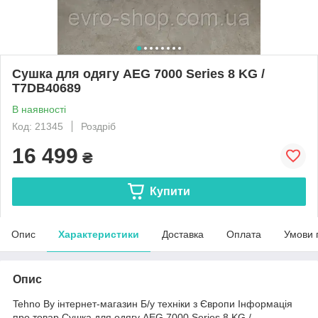
Сушка для одягу AEG 7000 Series 8 KG /
T7DB40689
В наявності
Код: 21345
Роздріб
16 499
₴
Купити
Опис
Характеристики
Доставка
Оплата
Умови 
Опис
Tehno By інтернет-магазин Б/у техніки з Європи Інформація
про товар Сушка для одягу AEG 7000 Series 8 KG /