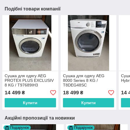
Подібні товари компанії
Сушка для одягу AEG
Сушка для одягу AEG
Сушк
PROTEX PLUS EXCLUSIV
8000 Series 8 KG /
Hybr
8 KG / T97689IH3
T8DEG48SC
14 499
18 499
14 
₴
₴
Купити
Купити
Акційні пропозиції та новинки
Подарунок
Подарунок