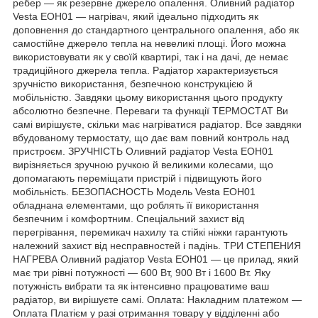
ребер — як резервне джерело опалення. Оливний радіатор
Vesta EOH01 — нагрівач, який ідеально підходить як
доповнення до стандартного центрального опалення, або як
самостійне джерело тепла на невеликі площі. Його можна
використовувати як у своїй квартирі, так і на дачі, де немає
традиційного джерела тепла. Радіатор характеризується
зручністю використання, безпечною конструкцією й
мобільністю. Завдяки цьому використання цього продукту
абсолютно безпечне. Переваги та функції ТЕРМОСТАТ Ви
самі вирішуєте, скільки має нагріватися радіатор. Все завдяки
вбудованому термостату, що дає вам повний контроль над
пристроєм. ЗРУЧНІСТЬ Оливний радіатор Vesta EOH01
вирізняється зручною ручкою й великими колесами, що
допомагають переміщати пристрій і підвищують його
мобільність. БЕЗОПАСНОСТЬ Модель Vesta EOH01
обладнана елементами, що роблять її використання
безпечним і комфортним. Спеціальний захист від
перегрівання, перемикач нахилу та стійкі ніжки гарантують
належний захист від несправностей і падінь. ТРИ СТЕПЕНИЯ
НАГРЕВА Оливний радіатор Vesta EOH01 — це прилад, який
має три рівні потужності — 600 Вт, 900 Вт і 1600 Вт. Яку
потужність вибрати та як інтенсивно працюватиме ваш
радіатор, ви вирішуєте самі. Оплата: Накладним платежом —
Оплата Платієм у разі отримання товару у відділенні або