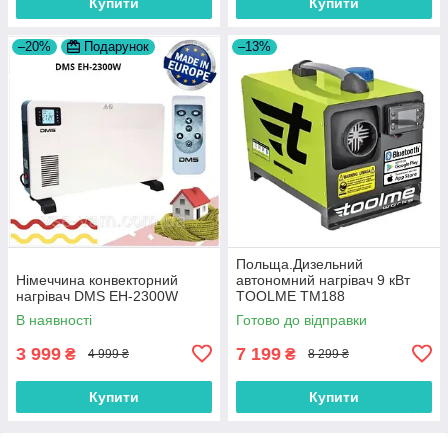
Купити
Купити
–20%
Подарунок
–13%
Польща.Дизельний
Німеччина конвекторний
автономний нагрівач 9 кВт
нагрівач DMS EH-2300W
TOOLME TM188
(230V/12V/24V) керування
В наявності
Готово до відправки
Bluetooth (Android/ iOS) +
пульт ДК
3 999
7 199
₴
₴
4 999 ₴
8 299 ₴
Купити
Купити