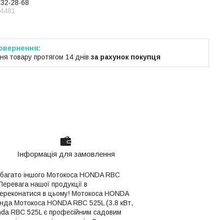
232-28-68
4481
ня товару протягом 14 днів
за рахунок покупця
Інформація для замовлення
та багато іншого Мотокоса HONDA RBC
Перевага нашої продукції в
им переконатися в цьому! Мотокоса HONDA
онда Мотокоса HONDA RBC 525L (3.8 кВт,
nda RBC 525L є професійним садовим