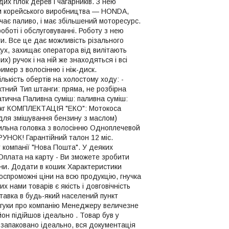
их гілок дерев і чагарників. З нею
ом корейського виробництва ― HONDA,
чає паливо, і має збільшений моторесурс.
боті і обслуговуванні. Роботу з нею
. Все це дає можливість різального
жух, захищає оператора від вилітають
) ручок і на ній же знаходяться і всі
имер з волосінню і ніж-диск.
лькість обертів на холостому ходу: -
тактний Тип штанги: пряма, не розбірна
матична Паливна суміш: паливна суміш:
,0 кг КОМПЛЕКТАЦІЯ "ЕКО": Мотокоса
для змішування бензину з маслом)
сильна головка з волосінню Одноплечевой
АРУНОК! Гарантійний талон 12 міс.
у компанії "Нова Пошта". У деяких
Оплата на карту - Ви зможете зробити
їни. Додати в кошик Характеристики
спроможні ціни на всю продукцію, гнучка
х нами товарів є якість і довговічність
тавка в будь-який населений пункт
Відгуки про компанію Менеджеру величезне
йон підійшов ідеально . Товар був у
 запаковано ідеально, вся документація