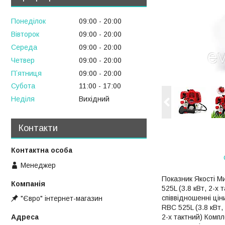
Понеділок
09:00
20:00
Вівторок
09:00
20:00
Середа
09:00
20:00
Четвер
09:00
20:00
Пʼятниця
09:00
20:00
Субота
11:00
17:00
Неділя
Вихідний
Контакти
Менеджер
Показник Якості М
525L (3.8 кВт, 2-
співвідношенні цін
"Євро" інтернет-магазин
RBC 525L (3.8 кВт
2-х тактний) Комп