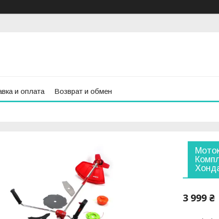
вка и оплата
Возврат и обмен
Моток
Компл
Хонд
3 999 ₴