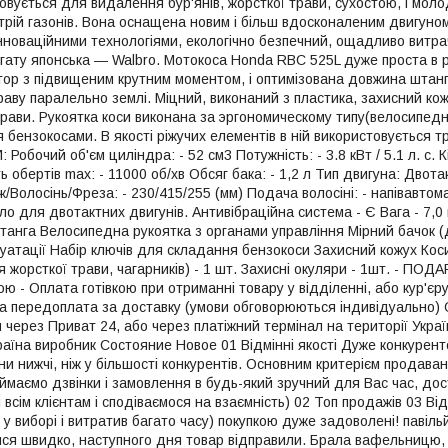
совується для видалення бур'янів, жорсткої трави, сухостою, і молод
трій газонів. Вона оснащена новим і більш вдосконаленим двигун
інноваційними технологіями, екологічно безпечний, ощадливо витра
гату японська ― Walbro. Мотокоса Honda RBC 525L дуже проста в ро
ор з підвищеним крутним моментом, і оптимізована довжина штанги
раву паралельно землі. Міцний, виконаний з пластика, захисний ко
рави. Рукоятка коси виконана за эргономическому типу(велосипедних
 бензокосами. В якості ріжучих елементів в ній використовується тр
бочий об'єм циліндра: - 52 см3 Потужність: - 3.8 кВт / 5.1 л. с. Кі
сть обертів max: - 11000 об/хв Обсяг бака: - 1,2 л Тип двигуна: Дво
ж/Волосінь/Фреза: - 230/415/255 (мм) Подача волосіні: - напівавто
сло для двотактних двигунів. Антивібраційна система - Є Вага - 7
анга Велосипедна рукоятка з органами управління Мірний бачок (
плуатації Набір ключів для складання бензокоси Захисний кожух Ко
я жорсткої трави, чагарників) - 1 шт. Захисні окуляри - 1шт. - ПОД
ю - Оплата готівкою при отриманні товару у відділенні, або кур'єр
а передоплата за доставку (умови обговорюються індивідуально) 
 через Приват 24, або через платіжний термінал на території Укра
аїна виробник Состояние Новое 01 Відмінні якості Дуже конкуренто
ни нижчі, ніж у більшості конкурентів. Основним критерієм продавани
ймаємо дзвінки і замовлення в будь-який зручний для Вас час, дос
 всім клієнтам і сподіваємося на взаємність) 02 Топ продажів 03 
 у виборі і витратив багато часу) покупкою дуже задоволені! павіль
лися швидко, наступного дня товар відправили. Брала вафельницю,