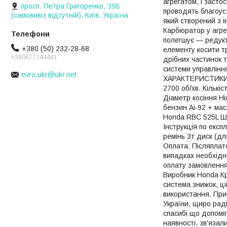
агрегатом, і засто
просп. Петра Григоренко, 39Б
проводять благоус
(самовивіз відсутній), Київ, Україна
який створений з 
Карбюратор у агре
полегшує ― редукт
+380 (50) 232-28-68
елементу косити т
+380677244481
дрібних частинок т
системи управління
evro.ukr@ukr.net
ХАРАКТЕРИСТИКИ: Ро
2700 об/хв. Кількі
Діаметр косіння Ні
бензин Аі-92 + ма
Honda RBC 525L Шт
Інструкція по екс
ремінь 3т диск (дл
Оплата: Післяплато
випадках необхідн
оплату замовлення
Виробник Honda Кр
система знижок, ці
використання. При
України, щиро раді
спасибі що допоміг
наявності, зв'яза