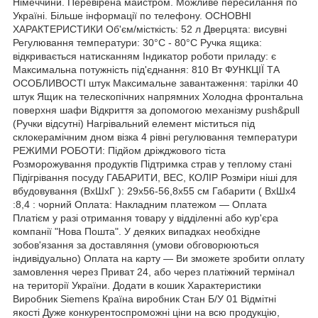
Німеччини. Перевірена майстром. Можливе пересилання по
Україні. Більше інформації по телефону. ОСНОВНІ
ХАРАКТЕРИСТИКИ Об'єм/місткість: 52 л Дверцята: висувні
Регулювання температури: 30°C - 80°C Ручка ящика:
відкривається натисканням Індикатор роботи приладу: є
Максимальна потужність під'єднання: 810 Вт ФУНКЦІЇ ТА
ОСОБЛИВОСТІ штук Максимальне завантаження: тарілки 40
штук Ящик на телескопічних напрямних Холодна фронтальна
поверхня шафи Відкриття за допомогою механізму push&pull
(Ручки відсутні) Нагрівальний елемент міститься під
склокерамічним дном візка 4 рівні регулювання температури
РЕЖИМИ РОБОТИ: Підйом дріжджового тіста
Розморожування продуктів Підтримка страв у теплому стані
Підігрівання посуду ГАБАРИТИ, ВЕС, КОЛІР Розміри ніші для
вбудовування (ВхШхГ ): 29х56-56,8х55 см Габарити ( ВхШх4
:8,4 : чорний Оплата: Накладним платежом — Оплата
Платієм у разі отримання товару у відділенні або кур'єра
компанії "Нова Пошта". У деяких випадках необхідне
зобов'язання за доставляння (умови обговорюються
індивідуально) Оплата на карту — Ви зможете зробити оплату
замовлення через Приват 24, або через платіжний термінал
на території України. Додати в кошик Характеристики
Виробник Siemens Країна виробник Стан Б/У 01 Відмітні
якості Дуже конкурентоспроможні ціни на всю продукцію,