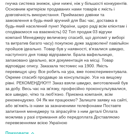
гнучка система знижок, ціни нижчі, ніж у більшості конкурентів.
Основним критерієм продаваних нами товарів є якість і
довговічність використання. Приймаємо дзвінки та
замовлення в будь-який зручний для Вас час, доставка в
будь-який населений пункт України, щиро раді всім клієнтам і
сподіваємося на взаємність) 02 Топ продаж 03 відгуки
компанії Менеджеру величезну спасибі, що допоміг у виборі
та витратив багато часу) покупкою дуже задоволені! павільйон
пройшов ідеально. Товар був у наявності, в'язалися швидко,
наступного дня товар відправили. Брала вафельницю,
запаковано ідеально, вся документація на місці. Товар
відповідає опису. Заказала тестомес на 1900. Якість
перевищує ціну. Все робить на ура, вже поекспериментувала.
Окреме спасибі продавцю за консультацію. Усе на вищому
рівні. РЕКОМЕНДУЮ!!!! Заказ взяли швидко, виготовлений був
за добу. Весь час на зв'язку, професійно проконсультувалися,
все швидко, чітко та люб'язно. Приємна компанія, всім
рекомендуємо. 04 Як ми працюємо? Залиште заявку на сайті,
або зв'яжіть із нами за зазначеними телефонами Поставте
запитання менеджеру та зіпрасуйте з ним деталі Оплата
можлива у разі отримання або передоплата Доставляємо
перевезеннями всією Україною
Приховати