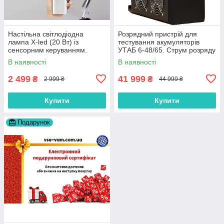
Настільна світлодіодна
Розрядний пристрій для
лампа X-led (20 Вт) із
тестування акумуляторів
сенсорним керуванням.
УТАБ 6-48/65. Струм розряду
Роботи від мережи і від
- до 65 Ампер.
В наявності
В наявності
«Power Bank» (біла).
2 499
41 999
₴
₴
2 999 ₴
44 999 ₴
Купити
Купити
Подарунок