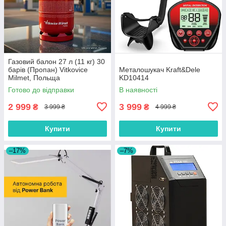
Газовий балон 27 л (11 кг) 30
барів (Пропан) Vitkovice
Металошукач Kraft&Dele
Milmet, Польща
KD10414
Готово до відправки
В наявності
2 999
3 999
₴
₴
3 999 ₴
4 999 ₴
Купити
Купити
–17%
–7%