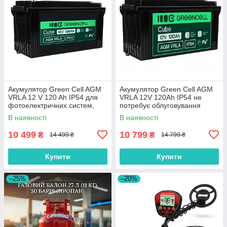
Акумулятор Green Cell AGM
Акумулятор Green Cell AGM
VRLA 12 V 120 Ah IP54 для
VRLA 12V 120Ah IP54 не
фотоелектричних систем,
потребує облуговування
яхт, човнів, сонячних панелей
(термін служби - 5 років)
В наявності
В наявності
10 499
10 799
₴
₴
14 499 ₴
14 799 ₴
Купити
Купити
–25%
–20%