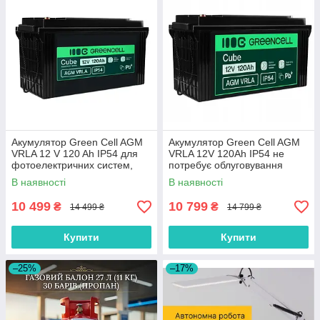
Акумулятор Green Cell AGM
Акумулятор Green Cell AGM
VRLA 12 V 120 Ah IP54 для
VRLA 12V 120Ah IP54 не
фотоелектричних систем,
потребує облуговування
яхт, човнів, сонячних панелей
(термін служби - 5 років)
В наявності
В наявності
10 499
10 799
₴
₴
14 499 ₴
14 799 ₴
Купити
Купити
–25%
–17%