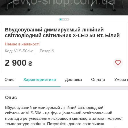
Вбудовуваний диммируемый лінійний
світлодіодний світильник X-LED 50 Вт. Білий
Немає в наявності
Код: VLS-50dw
Роздріб
2 900
₴
Опис
Характеристики
Доставка
Оплата
Умови 
Опис
Вбудовуваний диммируемый лінійний світлодіодний
світильник VLS-50d - це функціональний освітлювальний
прилад з регулюванням яскравості світлового затока і колірної
температури світіння. Потужність даного світильника