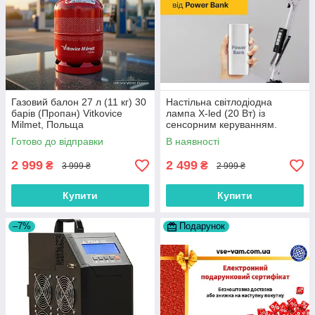
Газовий балон 27 л (11 кг) 30
Настільна світлодіодна
барів (Пропан) Vitkovice
лампа X-led (20 Вт) із
Milmet, Польща
сенсорним керуванням.
Роботи від мережи і від
Готово до відправки
В наявності
«Power Bank» (біла).
2 999
2 499
₴
₴
3 999 ₴
2 999 ₴
Купити
Купити
–7%
Подарунок