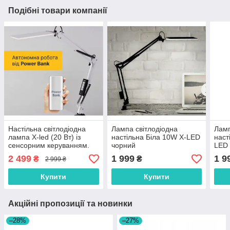
Подібні товари компанії
Настільна світлодіодна
Лампа світлодіодна
Ламп
лампа X-led (20 Вт) із
настільна Біла 10W X-LED
наст
сенсорним керуванням.
чорний
LED 
Роботи від мережи і від
2 499
1 999
1 9
₴
₴
2 999 ₴
«Power Bank» (біла).
Купити
Купити
Акційні пропозиції та новинки
–28%
–27%