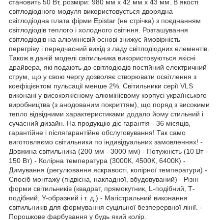
становить 50 Вт, розміри: 980 мм х 42 мм х 43 мм. В якості
світлодіодного модуля використовується дворядна
світлодіодна плата фірми Epistar (не стрічка) з поєднанням
світлодіодів теплого і холодного світіння. Розташування
світлодіодів на алюмінієвій основі знижує ймовірність
перегріву і передчасний вихід з ладу світлодіодних елементів.
Також в даній моделі світильника використовуються якісні
драйвера, які подають до світлодіодів постійний електричний
струм, що у свою чергу дозволяє створювати освітлення з
коефіцієнтом пульсації менше 2%. Світильники серії VLS
виконані у високоякісному алюмінієвому корпусі українського
виробництва (з анодованим покриттям), що поряд з високими
тепло відвідними характеристиками додало йому стильний і
сучасний дизайн. На продукцію діє гарантія - 36 місяців,
гарантійне і післягарантійне обслуговування! Так само
виготовляємо світильники по індивідуальних замовленнях! -
Довжина світильника (200 мм - 3000 мм) - Потужність (10 Вт -
150 Вт) - Колірна температура (3000К, 4500К, 6400К) -
Димування (регулювання яскравості, колірної температури) -
Спосіб монтажу (підвісна, накладної, вбудовуваний) - Різні
форми світильників (квадрат, прямокутник, L-подібний, Т-
подібний, Y-образний і т. д.) - Магістральний виконання
світильників для формування суцільної безперервної лінії. -
Порошкове фарбування у будь який колір.