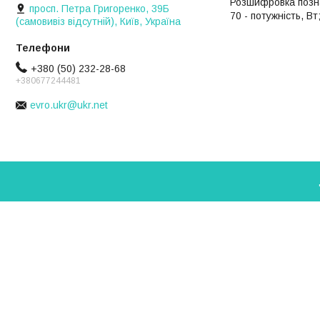
Розшифровка познач
просп. Петра Григоренко, 39Б
70 - потужність, В
(самовивіз відсутній), Київ, Україна
+380 (50) 232-28-68
+380677244481
evro.ukr@ukr.net