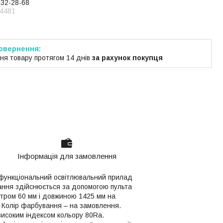
232-28-68
4481
ня товару протягом 14 днів
за рахунок покупця
Інформація для замовлення
е функціональний освітлювальний прилад
ювання здійснюється за допомогою пульта
етром 60 мм і довжиною 1425 мм на
я. Колір фарбування – на замовлення.
високим індексом кольору 80Ra.