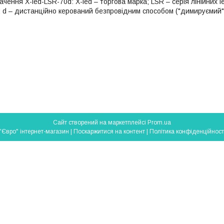
ення X-led-LSR-70d: X-led – торгова марка; LSR – серія лінійних le
т; d – дистанційно керований безпровідним способом ("димируємий"
Сайт створений на маркетплейсі
Prom.ua
"Євро" інтернет-магазин |
Поскаржитися на контент
|
Політика конфіденційност