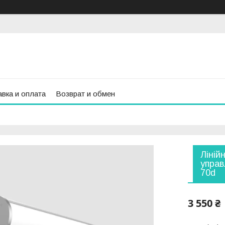
вка и оплата
Возврат и обмен
Ліній
управ
70d
3 550 ₴