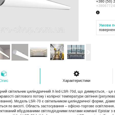
+380 (50) 
+38067724
повернен
Опис
Характеристики
одний світильник циліндричний X-led-LSR-70d, що диммується, - ц
равості світлового потоку і колірної температури світіння (регул
ування). Модель LSR-70 є світильником циліндричної форми, діам
ється по висоті. Область застосування – офісно-торгове освітленн
ектований вбудованими світлодіодними платами компанії Epistar з 