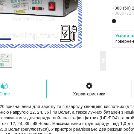
+380 (50) 
+38067724
повернен
Опис
Характеристики
20 призначений для заряду та підзаряду свинцево-кислотних (в т.
ною напругою 12, 24, 36 і 48 Вольт, а також лужних батарей з номі
осовуватися для заряду літій-залізо-фосфатних (LiFePO4) та літій-
ою: 12, 24, 36 і 48 Вольт. Максимальний струм заряду - від 1,0 д
 65,0 Вольт (регулюється). У пристрої реалізовано два режими р