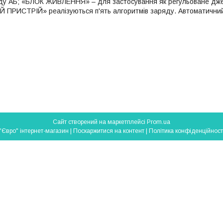
ду АБ; «БЛОК ЖИВЛЕННЯ» – для застосування як регульоване джер
ПРИСТРІЙ» реалізуються п'ять алгоритмів заряду. Автоматичний 
Сайт створений на маркетплейсі
Prom.ua
"Євро" інтернет-магазин |
Поскаржитися на контент
|
Політика конфіденційност