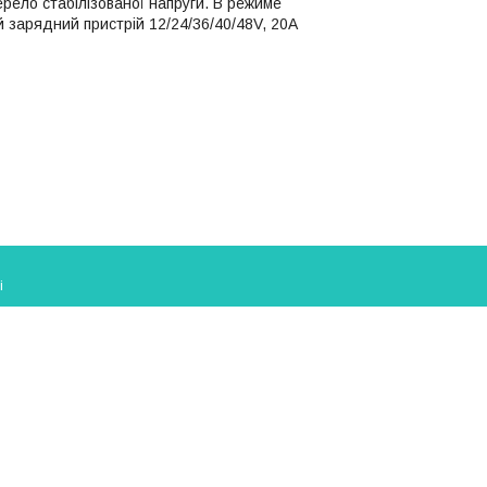
ело стабілізованої напруги. В режиме
зарядний пристрій 12/24/36/40/48V, 20A
і