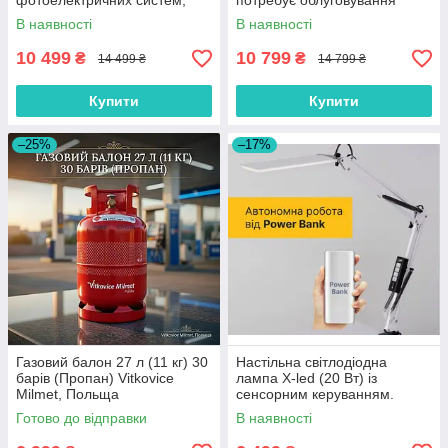
фотоелектричних систем,
потребує облуговування
яхт, човнів, сонячних панелей
(термін служби - 5 років)
В наявності
В наявності
10 499
10 799
₴
₴
14 499 ₴
14 799 ₴
Купити
Купити
–25%
–17%
Газовий балон 27 л (11 кг) 30
Настільна світлодіодна
барів (Пропан) Vitkovice
лампа X-led (20 Вт) із
Milmet, Польща
сенсорним керуванням.
Роботи від мережи і від
Готово до відправки
В наявності
«Power Bank» (біла).