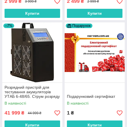
2 999
2 499
₴
₴
3 999 ₴
2 999 ₴
Купити
Купити
–7%
Подарунок
Розрядний пристрій для
тестування акумуляторів
УТАБ 6-48/65. Струм розряду
Подарунковий сертифікат
- до 65 Ампер.
В наявності
В наявності
41 999
1
₴
₴
44 999 ₴
Купити
Купити