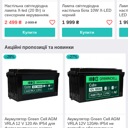
Настільна світлодіодна
Лампа світлодіодна
Ламп
лампа X-led (20 Вт) із
настільна Біла 10W X-LED
наст
сенсорним керуванням.
чорний
LED 
Роботи від мережи і від
2 499
1 999
1 9
₴
₴
2 999 ₴
«Power Bank» (біла).
Купити
Купити
Акційні пропозиції та новинки
–28%
–27%
Акумулятор Green Cell AGM
Акумулятор Green Cell AGM
VRLA 12 V 120 Ah IP54 для
VRLA 12V 120Ah IP54 не