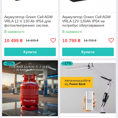
Акумулятор Green Cell AGM
Акумулятор Green Cell AGM
VRLA 12 V 120 Ah IP54 для
VRLA 12V 120Ah IP54 не
фотоелектричних систем,
потребує облуговування
яхт, човнів, сонячних панелей
(термін служби - 5 років)
В наявності
В наявності
10 499
10 799
₴
₴
14 499 ₴
14 799 ₴
Купити
Купити
–25%
–17%