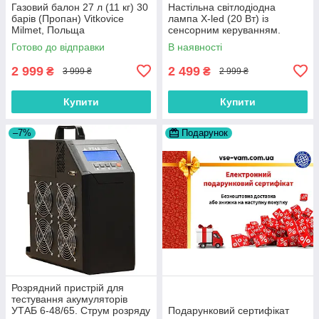
Газовий балон 27 л (11 кг) 30
Настільна світлодіодна
барів (Пропан) Vitkovice
лампа X-led (20 Вт) із
Milmet, Польща
сенсорним керуванням.
Роботи від мережи і від
Готово до відправки
В наявності
«Power Bank» (біла).
2 999
2 499
₴
₴
3 999 ₴
2 999 ₴
Купити
Купити
–7%
Подарунок
Розрядний пристрій для
тестування акумуляторів
УТАБ 6-48/65. Струм розряду
Подарунковий сертифікат