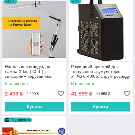
–17%
–7%
Настільна світлодіодна
Розрядний пристрій для
лампа X-led (20 Вт) із
тестування акумуляторів
сенсорним керуванням.
УТАБ 6-48/65. Струм розряду
Роботи від мережи і від
- до 65 Ампер.
В наявності
В наявності
«Power Bank» (біла).
2 499
41 999
₴
₴
2 999 ₴
44 999 ₴
Купити
Купити
Подарунок