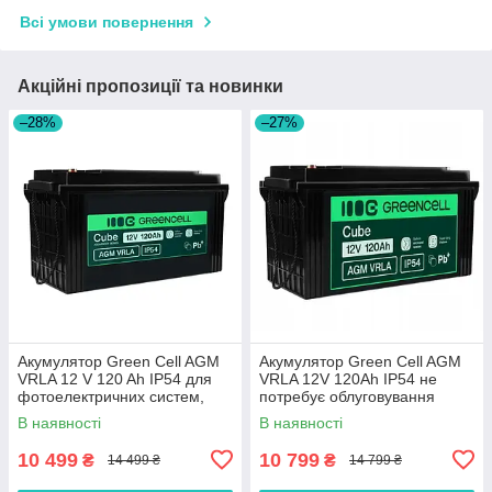
Всі умови повернення
Акційні пропозиції та новинки
–28%
–27%
Акумулятор Green Cell AGM
Акумулятор Green Cell AGM
VRLA 12 V 120 Ah IP54 для
VRLA 12V 120Ah IP54 не
фотоелектричних систем,
потребує облуговування
яхт, човнів, сонячних панелей
(термін служби - 5 років)
В наявності
В наявності
10 499
10 799
₴
₴
14 499 ₴
14 799 ₴