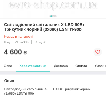
Світлодіодний світильник X-LED 90Вт
Трикутник чорний (3x680) LSNTri-90b
Немає в наявності
Код: LSNTri-90b
Роздріб
4 600
₴
Опис
Характеристики
Доставка
Оплата
Умови 
Опис
Світлодіодний світильник X-LED 90Вт Трикутник чорний
(3x680) LSNTri-90b