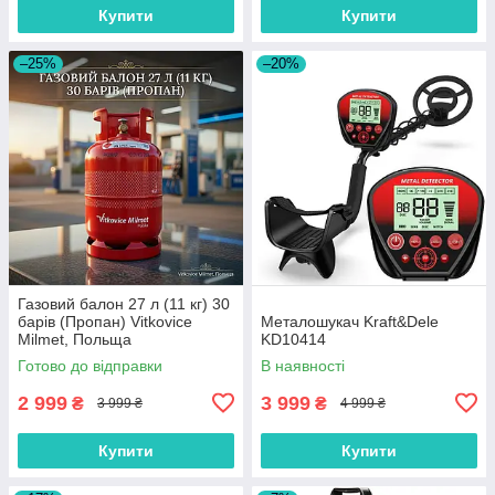
Купити
Купити
–25%
–20%
Газовий балон 27 л (11 кг) 30
барів (Пропан) Vitkovice
Металошукач Kraft&Dele
Milmet, Польща
KD10414
Готово до відправки
В наявності
2 999
3 999
₴
₴
3 999 ₴
4 999 ₴
Купити
Купити