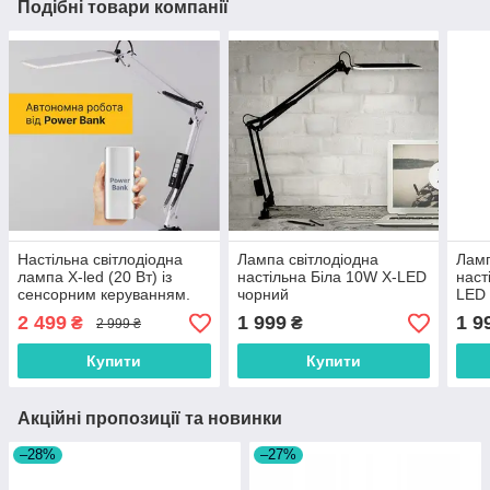
Подібні товари компанії
Настільна світлодіодна
Лампа світлодіодна
Ламп
лампа X-led (20 Вт) із
настільна Біла 10W X-LED
наст
сенсорним керуванням.
чорний
LED 
Роботи від мережи і від
2 499
1 999
1 9
₴
₴
2 999 ₴
«Power Bank» (біла).
Купити
Купити
Акційні пропозиції та новинки
–28%
–27%