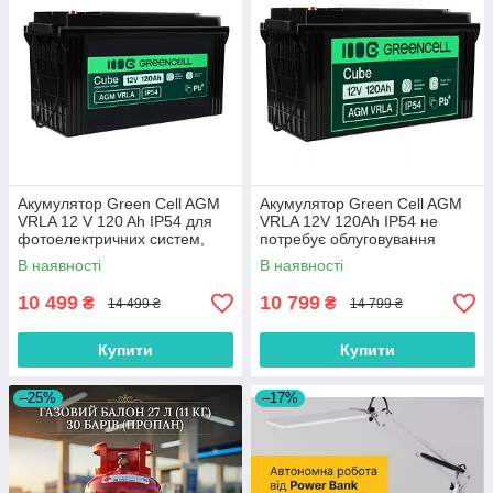
Акумулятор Green Cell AGM
Акумулятор Green Cell AGM
VRLA 12 V 120 Ah IP54 для
VRLA 12V 120Ah IP54 не
фотоелектричних систем,
потребує облуговування
яхт, човнів, сонячних панелей
(термін служби - 5 років)
В наявності
В наявності
10 499
10 799
₴
₴
14 499 ₴
14 799 ₴
Купити
Купити
–25%
–17%