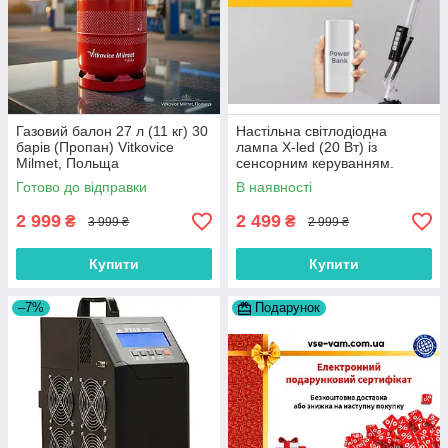
Газовий балон 27 л (11 кг) 30
Настільна світлодіодна
барів (Пропан) Vitkovice
лампа X-led (20 Вт) із
Milmet, Польща
сенсорним керуванням.
Роботи від мережи і від
Готово до відправки
В наявності
«Power Bank» (біла).
2 999
2 499
₴
₴
3 999 ₴
2 999 ₴
Купити
Купити
–7%
Подарунок