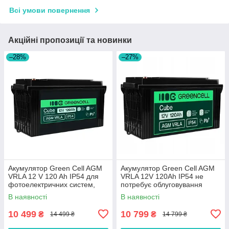
Всі умови повернення
Акційні пропозиції та новинки
–28%
–27%
Акумулятор Green Cell AGM
Акумулятор Green Cell AGM
VRLA 12 V 120 Ah IP54 для
VRLA 12V 120Ah IP54 не
фотоелектричних систем,
потребує облуговування
яхт, човнів, сонячних панелей
(термін служби - 5 років)
В наявності
В наявності
10 499
10 799
₴
₴
14 499 ₴
14 799 ₴