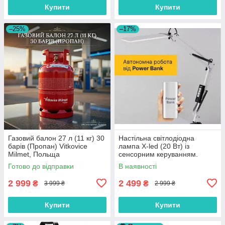
Купити
Купити
–25%
–17%
Газовий балон 27 л (11 кг) 30
Настільна світлодіодна
барів (Пропан) Vitkovice
лампа X-led (20 Вт) із
Milmet, Польща
сенсорним керуванням.
Роботи від мережи і від
Готово до відправки
В наявності
«Power Bank» (біла).
2 999
2 499
₴
₴
3 999 ₴
2 999 ₴
Купити
Купити