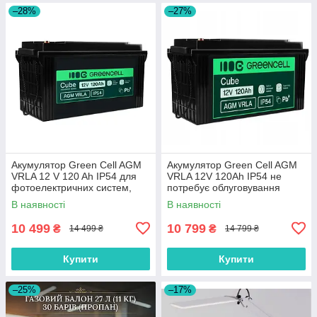
–28%
–27%
Акумулятор Green Cell AGM
Акумулятор Green Cell AGM
VRLA 12 V 120 Ah IP54 для
VRLA 12V 120Ah IP54 не
фотоелектричних систем,
потребує облуговування
яхт, човнів, сонячних панелей
(термін служби - 5 років)
В наявності
В наявності
10 499
10 799
₴
₴
14 499 ₴
14 799 ₴
Купити
Купити
–25%
–17%