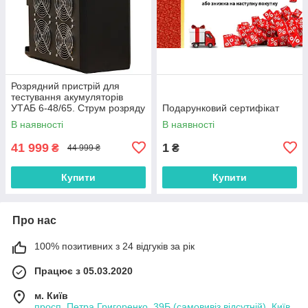
Розрядний пристрій для
тестування акумуляторів
УТАБ 6-48/65. Струм розряду
Подарунковий сертифікат
- до 65 Ампер.
В наявності
В наявності
41 999
1
₴
₴
44 999 ₴
Купити
Купити
Про нас
100% позитивних з 24 відгуків за рік
Працює з 05.03.2020
м. Київ
просп. Петра Григоренко, 39Б (самовивіз відсутній), Київ,