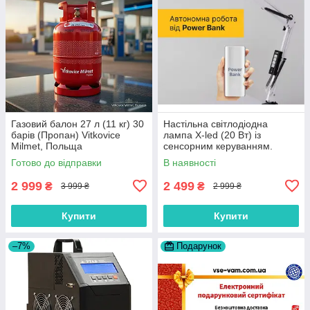
Газовий балон 27 л (11 кг) 30
Настільна світлодіодна
барів (Пропан) Vitkovice
лампа X-led (20 Вт) із
Milmet, Польща
сенсорним керуванням.
Роботи від мережи і від
Готово до відправки
В наявності
«Power Bank» (біла).
2 999
2 499
₴
₴
3 999 ₴
2 999 ₴
Купити
Купити
–7%
Подарунок