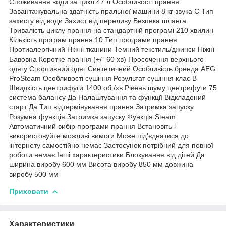
Споживання води за цикл 47 л Особливості прання
Завантажувальна здатність пральної машини 8 кг звука C Тип
захисту від води Захист від переливу Безпека шланга
Тривалість циклу прання на стандартній програмі 210 хвилин
Кількість програм прання 10 Тип програми прання
Протиалергічний Ніжні тканини Темний текстиль/джинси Ніжні
Бавовна Коротке прання (+/- 60 хв) Просочення верхнього
одягу Спортивний одяг Синтетичний Особливість бренда AEG
ProSteam Особливості сушіння Результат сушіння клас B
Швидкість центрифуги 1400 об./хв Рівень шуму центрифуги 75
система балансу Да Налаштування та функції Відкладений
старт Да Тип відтермінування прання Затримка запуску
Розумна функція Затримка запуску Функція Steam
Автоматичний вибір програми прання Встановіть і
використовуйте можливі вимоги Може під'єднатися до
інтернету самостійно немає Застосунок потрібний для повної
роботи немає Інші характеристики Блокування від дітей Да
ширина виробу 600 мм Висота виробу 850 мм довжина
виробу 500 мм
Приховати
Характеристики