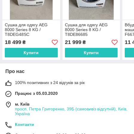
Сушка для одягу AEG
Сушка для одягу AEG
Вбу
8000 Series 8 KG /
8000 Series 8 KG /
маш
T8DEG48SC
T8DE86685
F66
18 499
21 999
11 
₴
₴
Купити
Купити
Про нас
100% позитивних з 24 відгуків за рік
Працює з 05.03.2020
м. Київ
просп. Петра Григоренко, 39Б (самовивіз відсутній), Київ,
Україна
Контакти