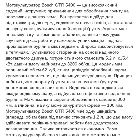
Мотокультуратор Bosch GTR 5400 — це високоякісний
садовий інструмент, призначений для оброблення ґрунту на
невеликих ділянках землі. Він прекрасно підійде для
підготовки грядок перед саджанням овочів і квітів, а також для
розпушування, культивування й аерації ґрунту. Агрегат має
невелику вагу та компактні габарити, завдяки чому дуже
зручний під час роботи у важкодоступних місцях і під час
прокладання бур'янів між грядками. Широко використовується
в теплицях. Культиватор створений на основі надійного
двотактного двигуна, потужність якого становить 5,2 л. с./5,4
кВт, даючи змогу набирати до 3200 об/хв. Ця модель має
поршневий об'єм 62 куб, стінки циліндрів оброблені шаром
хромового напилення, що підвищує ресурс двигуна. Принцип
роботи цього апарату ґрунтується на пухкості ґрунту за
допомогою спеціальних ножів. Водночас не заподіюється
шкоди родючому шару, а відбувається ефективне видалення
бур'янів. Максимальна ширина оброблення становить 300
мм, а глибина, на яку може зануритися фреза — 100 мм.
Мотокультиватор Bosch GTR 5400 має одну швидкість
(вперед), об'єм бака під паливо становить 1,2 л, що дає змогу
здійснювати порівняно тривалі роботи без додаткового
дозаправлення. Паливо витрачається економно. Рама
мотоккультура зроблена з високоякісного металу та має