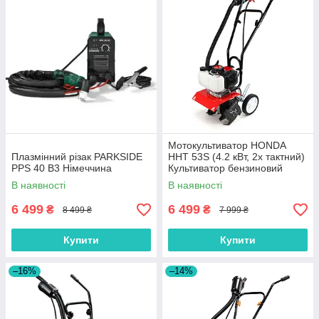
Мотокультиватор HONDA
Плазмінний різак PARKSIDE
HHT 53S (4.2 кВт, 2х тактний)
PPS 40 B3 Німеччина
Культиватор бензиновий
Хонда
В наявності
В наявності
6 499
6 499
₴
₴
8 499 ₴
7 999 ₴
Купити
Купити
–16%
–14%