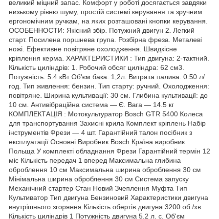
великий міцний запас. Комфорт у роботі досягається завдяки
низькому рівню шуму, простій системі керування та зручним
ергономічним ручкам, на яких розташовані кнопки керування.
ОСОБЕННОСТИ: Якісний збір. Потужний двигун 2. Легкий
старт. Посилена поршнева група. Розбірна фреза. Металеві
ножі. Ефективне повітряне охолодження. Швидкісне
кріплення керма. ХАРАКТЕРИСТИКИ : Тип двигуна: 2-тактний.
Кількість циліндрів: 1. Робочий обсяг циліндра: 62 см3.
Потужність: 5.4 кВт Об'єм бака: 1,2л. Витрата палива: 0.50 л/
год. Тип живлення: бензин. Тип старту: ручний. Охолодження:
повітряне. Ширина культивації: 30 см. Глибина культивації: до
10 см. Антивібраційна система — Є. Вага — 14.5 кг
КОМПЛЕКТАЦІЯ : Мотокультуратор Bosch GTR 5400 Колеса
для транспортування Захисні крила Комплект кріплень Набір
інструментів Фрези — 4 шт. Гарантійний талон посібник з
експлуатації Основні Виробник Bosch Країна виробник
Польща У комплекті обладнання Фрези Гарантійний термін 12
міс Кількість передач 1 вперед Максимальна глибина
оброблення 10 см Максимальна ширина оброблення 30 см
Мінімальна ширина оброблення 30 см Система запуску
Механічний стартер Стан Новий Зчеплення Муфта Тип
Культиватор Тип двигуна Бензиновий Характеристики двигуна
внутрішнього згоряння Кількість обертів двигуна 3200 об./хв
Кількість циліндрів 1 Потужність двигуна 5.2 л. с. Об'єм