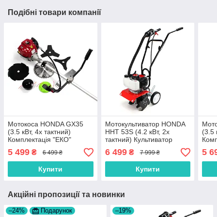
Подібні товари компанії
Мотокоса HONDA GX35
Мотокультиватор HONDA
Мот
(3.5 кВт, 4х тактний)
HHT 53S (4.2 кВт, 2х
(3.5
Комплектація "ЕКО"
тактний) Культиватор
Комп
Бензиновий Тример
бензиновий Хонда
Бен
5 499
6 499
5 6
₴
₴
6 499 ₴
7 999 ₴
Бензокоса Хонда
Бенз
Купити
Купити
Акційні пропозиції та новинки
–24%
Подарунок
–19%