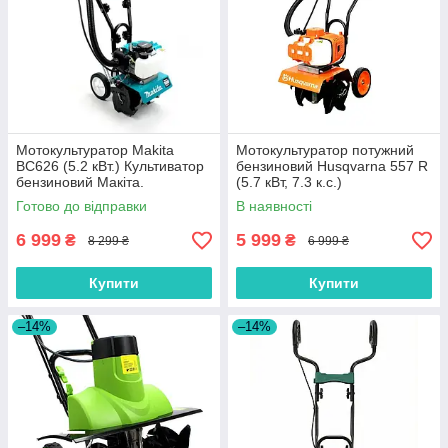
Мотокультуратор Makita
Мотокультуратор потужний
BC626 (5.2 кВт.) Культиватор
бензиновий Husqvarna 557 R
бензиновий Макіта.
(5.7 кВт, 7.3 к.с.)
Готово до відправки
В наявності
6 999
5 999
₴
₴
8 299 ₴
6 999 ₴
Купити
Купити
–14%
–14%