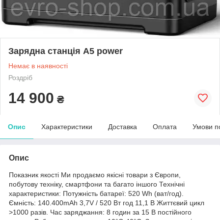
Зарядна станція A5 power
Немає в наявності
Роздріб
14 900
₴
Опис
Характеристики
Доставка
Оплата
Умови п
Опис
Показник якості Ми продаємо якісні товари з Європи,
побутову техніку, смартфони та багато іншого Технічні
характеристики: Потужність батареї: 520 Wh (ват/год).
Ємність: 140.400mAh 3,7V / 520 Вт год 11,1 В Життєвий цикл
>1000 разів. Час заряджання: 8 годин за 15 В постійного