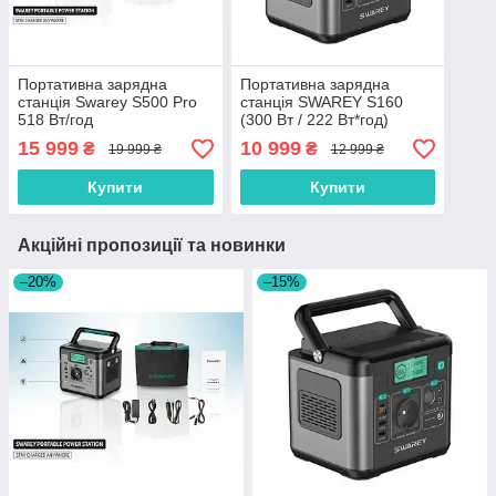
Портативна зарядна
Портативна зарядна
станція Swarey S500 Pro
станція SWAREY S160
518 Вт/год
(300 Вт / 222 Вт*год)
15 999
10 999
₴
₴
19 999 ₴
12 999 ₴
Купити
Купити
Акційні пропозиції та новинки
–20%
–15%