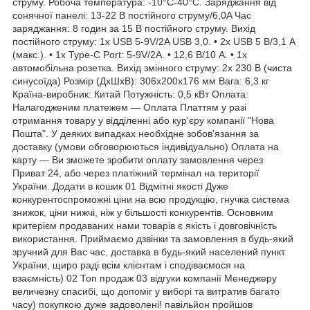
струму. Робоча температура: -10°C-40°C. Заряджання від
сонячної панелі: 13-22 В постійного струму/6,0A Час
заряджання: 8 годин за 15 В постійного струму. Вихід
постійного струму: 1x USB 5-9V/2A USB 3,0. • 2x USB 5 В/3,1 А
(макс.). • 1x Type-C Port: 5-9V/2A. • 12,6 В/10 А. • 1x
автомобільна розетка. Вихід змінного струму: 2x 230 В (чиста
синусоїда) Розмір (ДxШxВ): 306х200х176 мм Вага: 6,3 кг
Країна-виробник: Китай Потужність: 0,5 кВт Оплата:
Налагодженим платежем — Оплата Платтям у разі
отримання товару у відділенні або кур'єру компанії "Нова
Пошта". У деяких випадках необхідне зобов'язання за
доставку (умови обговорюються індивідуально) Оплата на
карту — Ви зможете зробити оплату замовлення через
Приват 24, або через платіжний термінал на території
України. Додати в кошик 01 Відмітні якості Дуже
конкурентоспроможні ціни на всю продукцію, гнучка система
знижок, ціни нижчі, ніж у більшості конкурентів. Основним
критерієм продаваних нами товарів є якість і довговічність
використання. Приймаємо дзвінки та замовлення в будь-який
зручний для Вас час, доставка в будь-який населений пункт
України, щиро раді всім клієнтам і сподіваємося на
взаємність) 02 Топ продаж 03 відгуки компанії Менеджеру
величезну спасибі, що допоміг у виборі та витратив багато
часу) покупкою дуже задоволені! павільйон пройшов