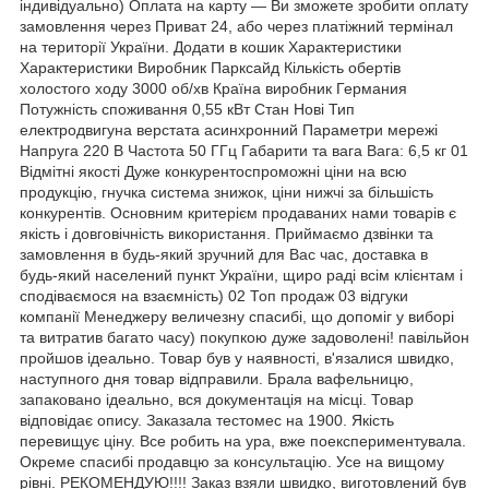
індивідуально) Оплата на карту — Ви зможете зробити оплату
замовлення через Приват 24, або через платіжний термінал
на території України. Додати в кошик Характеристики
Характеристики Виробник Парксайд Кількість обертів
холостого ходу 3000 об/хв Країна виробник Германия
Потужність споживання 0,55 кВт Стан Нові Тип
електродвигуна верстата асинхронний Параметри мережі
Напруга 220 В Частота 50 ГГц Габарити та вага Вага: 6,5 кг 01
Відмітні якості Дуже конкурентоспроможні ціни на всю
продукцію, гнучка система знижок, ціни нижчі за більшість
конкурентів. Основним критерієм продаваних нами товарів є
якість і довговічність використання. Приймаємо дзвінки та
замовлення в будь-який зручний для Вас час, доставка в
будь-який населений пункт України, щиро раді всім клієнтам і
сподіваємося на взаємність) 02 Топ продаж 03 відгуки
компанії Менеджеру величезну спасибі, що допоміг у виборі
та витратив багато часу) покупкою дуже задоволені! павільйон
пройшов ідеально. Товар був у наявності, в'язалися швидко,
наступного дня товар відправили. Брала вафельницю,
запаковано ідеально, вся документація на місці. Товар
відповідає опису. Заказала тестомес на 1900. Якість
перевищує ціну. Все робить на ура, вже поекспериментувала.
Окреме спасибі продавцю за консультацію. Усе на вищому
рівні. РЕКОМЕНДУЮ!!!! Заказ взяли швидко, виготовлений був