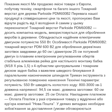
Показник якості Ми продаємо якісні товари з Європи,
побутову техніку, смартфони та багато іншого Токарний
верстат для дерева Parkside PDM600B2 Перевага нашої
продукції в співвідношенні ціни та якості, пропонуємо Вам
відчути радість від її володіння й самим у цьому
переконатися! Токарний верстат Parkside PDM600B2 —
досить компактна модель, використовується для оброблення
виробів із деревини. Обладнається надійним електричним
двигуном потужністю 550 Вт. Особливості Parkside PDM600B2:
токарний верстат PDM 600 B2 для оброблення дерев'яних
заготівок завдовжки до 60 см і діаметром 25 см потужний
двигун із плавним електронним регулюванням обертів
стабільна алюмінієва рейка для настільного монтажу бабка
(M18 X різь 1,5) з 4-зубчастим центрувальним і токарним
диском задня бабка з важелем швидкого блокування й
паралельним наконечником шпинделя Тримач інструмента з
регульованою поверхнею нанесення Технічні параметри:
потужність: 550 Вт швидкість холостого ходу: 800-3000 хв-1
довжина напрямної: 94,5 см макс. довжина заготовки: 60 см
макс. діаметр заготовки: 25 см Оплата: Накладним платежом
— Оплата Платієм у разі отримання товару у відділенні або
кур'єра компанії "Нова Пошта". У деяких випадках необхідне
зобов'язання за доставляння (умови обговорюються