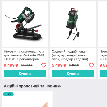
Нiмеччина стрічкова пила
Садовий подрібнювач
Нiме
для металу Parkside PMB
(шредер, подрібнювач
садо
1100 A1 з регулятором
гілок, шредер садовий)
2800
обертів
Parkside PMH 2400 A1
9 499
5 499
9 8
₴
₴
10 499 ₴
7 499 ₴
Нiмеччина
Купити
Купити
Акційні пропозиції та новинки
–17%