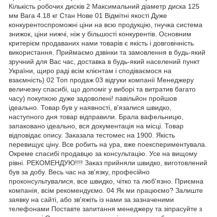
Кількість робочих дисків 2 Максимальний діаметр диска 125
мм Вага 4.18 кг Стан Нове 01 Відмітні якості Дуже
конкурентоспроможні ціни на всю продукцію, гнучка система
знижок, ціни нижчі, ніж у більшості конкурентів. Основним
критерієм продаваних нами товарів є якість і довговічність
використання. Приймаємо дзвінки та замовлення в будь-який
зручний для Вас час, доставка в будь-який населений пункт
України, щиро раді всім клієнтам і сподіваємося на
взаємність) 02 Топ продаж 03 відгуки компанії Менеджеру
величезну спасибі, що допоміг у виборі та витратив багато
часу) покупкою дуже задоволені! павільйон пройшов
ідеально. Товар був у наявності, в'язалися швидко,
наступного дня товар відправили. Брала вафельницю,
запаковано ідеально, вся документація на місці. Товар
відповідає опису. Заказала тестомес на 1900. Якість
перевищує ціну. Все робить на ура, вже поекспериментувала.
Окреме спасибі продавцю за консультацію. Усе на вищому
рівні. РЕКОМЕНДУЮ!!!! Заказ прийняли швидко, виготовлений
був за добу. Весь час на зв'язку, професійно
проконсультувалися, все швидко, чітко та люб'язно. Приємна
компанія, всім рекомендуємо. 04 Як ми працюємо? Залиште
заявку на сайті, або зв'яжіть із нами за зазначеними
телефонами Поставте запитання менеджеру та зіпрасуйте з