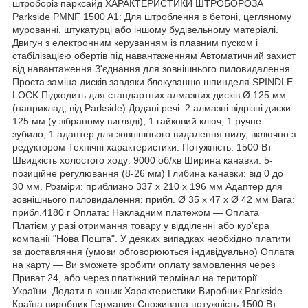
штроборіз парксайд ХАРАКТЕРИСТИКИ ШТРОБОРОЗА
Parkside PMNF 1500 A1: Для штроблення в бетоні, цегляному
мурованні, штукатурці або іншому будівельному матеріалі.
Двигун з електронним керуванням із плавним пуском і
стабілізацією обертів під навантаженням Автоматичний захист
від навантаження З'єднання для зовнішнього пиловидалення
Проста заміна дисків завдяки блокуванню шпинделя SPINDLE
LOCK Підходить для стандартних алмазних дисків Ø 125 мм
(наприклад, від Parkside) Додані речі: 2 алмазні відрізні диски
125 мм (у зібраному вигляді), 1 гайковий ключ, 1 ручне
зубило, 1 адаптер для зовнішнього видалення пилу, включно з
редуктором Технічні характеристики: Потужність: 1500 Вт
Швидкість холостого ходу: 9000 об/хв Ширина канавки: 5-
позиційне регулювання (8-26 мм) Глибина канавки: від 0 до
30 мм. Розміри: приблизно 337 х 210 х 196 мм Адаптер для
зовнішнього пиловидалення: прибл. Ø 35 x 47 x Ø 42 мм Вага:
прибл.4180 г Оплата: Накладним платежом — Оплата
Платієм у разі отримання товару у відділенні або кур'єра
компанії "Нова Пошта". У деяких випадках необхідно платити
за доставляння (умови обговорюються індивідуально) Оплата
на карту — Ви зможете зробити оплату замовлення через
Приват 24, або через платіжний термінал на території
України. Додати в кошик Характеристики Виробник Parkside
Країна виробник Германия Споживана потужність 1500 Вт