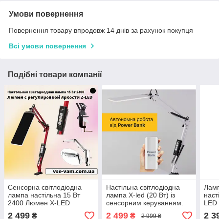
Умови повернення
Повернення товару впродовж 14 днів за рахунок покупця
Всі умови повернення
Подібні товари компанії
Сенсорна світлодіодна
Настільна світлодіодна
Ламп
лампа настільна 15 Вт
лампа X-led (20 Вт) із
наст
2400 Люмен Х-LED
сенсорним керуванням.
LED 
чорний
Роботи від мережи і від
регу
2 499
2 499
2 3
₴
₴
2 999 ₴
«Power Bank» (біла).
та т