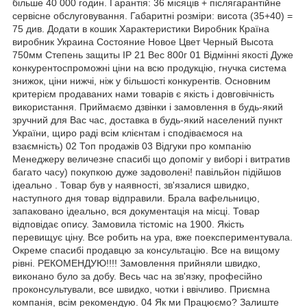
більше 40 000 годин. Гарантія: 36 місяців + післягарантійне
сервісне обслуговування. Габаритні розміри: висота (35+40) =
75 див. Додати в кошик Характеристики Виробник Країна
виробник Украина Состояние Новое Цвет Черный Высота
750мм Степень защиты IP 21 Вес 800г 01 Відмінні якості Дуже
конкурентоспроможні ціни на всю продукцію, гнучка система
знижок, ціни нижчі, ніж у більшості конкурентів. Основним
критерієм продаваних нами товарів є якість і довговічність
використання. Приймаємо дзвінки і замовлення в будь-який
зручний для Вас час, доставка в будь-який населений пункт
України, щиро раді всім клієнтам і сподіваємося на
взаємність) 02 Топ продажів 03 Відгуки про компанію
Менеджеру величезне спасибі що допоміг у виборі і витратив
багато часу) покупкою дуже задоволені! павільйон підійшов
ідеально . Товар був у наявності, зв'язалися швидко,
наступного дня товар відправили. Брала вафельницю,
запаковано ідеально, вся документація на місці. Товар
відповідає опису. Замовила тістоміс на 1900. Якість
перевищує ціну. Все робить на ура, вже поекспериментувала.
Окреме спасибі продавцю за консультацію. Все на вищому
рівні. РЕКОМЕНДУЮ!!!! Замовлення прийняли швидко,
виконано було за добу. Весь час на зв'язку, професійно
проконсультували, все швидко, чотки і ввічливо. Приємна
компанія, всім рекомендую. 04 Як ми Працюємо? Залиште