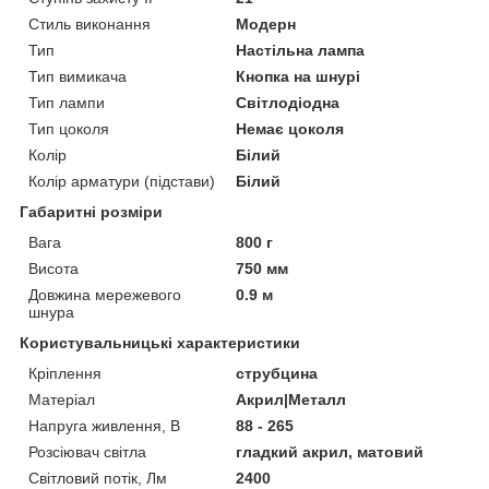
Стиль виконання
Модерн
Тип
Настільна лампа
Тип вимикача
Кнопка на шнурі
Тип лампи
Світлодіодна
Тип цоколя
Немає цоколя
Колір
Білий
Колір арматури (підстави)
Білий
Габаритні розміри
Вага
800 г
Висота
750 мм
Довжина мережевого
0.9 м
шнура
Користувальницькі характеристики
Кріплення
струбцина
Матеріал
Акрил|Металл
Напруга живлення, В
88 - 265
Розсіювач світла
гладкий акрил, матовий
Світловий потік, Лм
2400