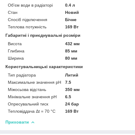
Об'єм води в радіаторі
0.4 л
Стан
Новий
Спосіб підключення
Бічне
Теплова потужність
169 Вт
Габаритні і приєднувальні розміри
Висота
432 мм
Глибина
85 мм
Ширина
80 мм
Користувальницькі характеристики
Тип радіатора
Литий
Максимальне значення pH
7.5
Міжосьова відстань
350 мм
Мінімальне значення pH
6.5
Опресувальний тиск
24 бар
Тепловіддача Δt = 70 °C
169 Вт
Приховати