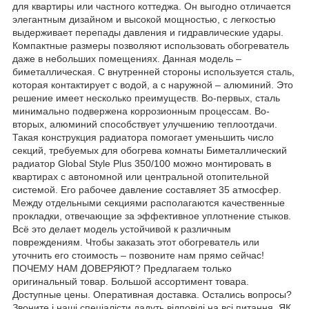
для квартиры или частного коттеджа. Он выгодно отличается
элегантным дизайном и высокой мощностью, с легкостью
выдерживает перепады давления и гидравлические удары.
Компактные размеры позволяют использовать обогреватель
даже в небольших помещениях. Данная модель –
биметаллическая. С внутренней стороны используется сталь,
которая контактирует с водой, а с наружной – алюминий. Это
решение имеет несколько преимуществ. Во-первых, сталь
минимально подвержена коррозионным процессам. Во-
вторых, алюминий способствует улучшению теплоотдачи.
Такая конструкция радиатора помогает уменьшить число
секций, требуемых для обогрева комнаты Биметаллический
радиатор Global Style Plus 350/100 можно монтировать в
квартирах с автономной или центральной отопительной
системой. Его рабочее давление составляет 35 атмосфер.
Между отдельными секциями располагаются качественные
прокладки, отвечающие за эффективное уплотнение стыков.
Всё это делает модель устойчивой к различным
повреждениям. Чтобы заказать этот обогреватель или
уточнить его стоимость – позвоните нам прямо сейчас!
ПОЧЕМУ НАМ ДОВЕРЯЮТ? Предлагаем только
оригинальный товар. Большой ассортимент товара.
Доступные цены. Оперативная доставка. Остались вопросы?
Звоните і наші спеціалісти дадуть відповіді на всі питання. ЯК