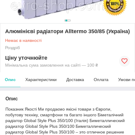
Алюмінієві радіатори Alltermo 350/85 (Україна)
Немає в наявності
Роздріб
Ціну уточнюйте
Мінімальна сума замовлення на сайті — 100 ₴
Опис
Характеристики
Доставка
Оплата
Умови п
Опис
Показник Якості Ми продаємо якісні товари з Європи,
побутову техніку, смартфони та багато іншого Біметалічний
радіатор Global Style Plus 350/100 (Італія) Биметаллический
радиатор Global Style Plus 350/100 Биметаллический
радиатор Global Style Plus 350/100 – это отличное решение