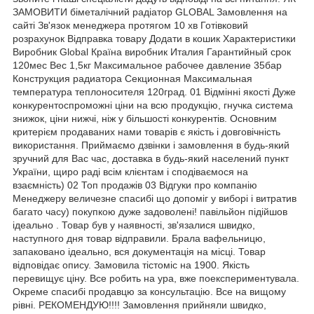
ЗАМОВИТИ біметалічний радіатор GLOBAL Замовлення на
сайті Зв'язок менеджера протягом 10 хв Готівковий
розрахунок Відправка товару Додати в кошик Характеристики
Виробник Global Країна виробник Италия Гарантийный срок
120мес Вес 1,5кг Максимальное рабочее давление 35бар
Конструкция радиатора Секционная Максимальная
температура теплоносителя 120град. 01 Відмінні якості Дуже
конкурентоспроможні ціни на всю продукцію, гнучка система
знижок, ціни нижчі, ніж у більшості конкурентів. Основним
критерієм продаваних нами товарів є якість і довговічність
використання. Приймаємо дзвінки і замовлення в будь-який
зручний для Вас час, доставка в будь-який населений пункт
України, щиро раді всім клієнтам і сподіваємося на
взаємність) 02 Топ продажів 03 Відгуки про компанію
Менеджеру величезне спасибі що допоміг у виборі і витратив
багато часу) покупкою дуже задоволені! павільйон підійшов
ідеально . Товар був у наявності, зв'язалися швидко,
наступного дня товар відправили. Брала вафельницю,
запаковано ідеально, вся документація на місці. Товар
відповідає опису. Замовила тістоміс на 1900. Якість
перевищує ціну. Все робить на ура, вже поекспериментувала.
Окреме спасибі продавцю за консультацію. Все на вищому
рівні. РЕКОМЕНДУЮ!!!! Замовлення прийняли швидко,