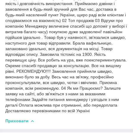
якість і довговічність використання. Приймаємо дзвінки і
замовлення в будь-який зручний для Вас час, доставка в
будь-який населений пункт України, щиро раді всім клієнтам і
сподіваємося на взаємність) 02 Топ продажів 03 Відгуки про
компанію Менеджеру величезне спасибі що допоміг у виборі і
витратив багато часу) покупкою дуже задоволені! павільйон
підійшов ідеально . Товар був у наявності, зв'язалися швидко,
наступного дня товар відправили. Брала вафельницю,
запаковано ідеально, вся документація на місці. Товар
відповідає опису. Замовила тістоміс на 1900. Якість
перевищує ціну. Все робить на ура, вже поекспериментувала.
Окреме спасибі продавцю за консультацію. Все на вищому
рівні. РЕКОМЕНДУЮ!!!! Замовлення прийняли швидко,
виконано було за добу. Весь час на зв'язку, професійно
проконсультували, все швидко, чотки і ввічливо. Приємна
компанія, всім рекомендую. 04 Як ми Працюємо? Залиште
заявку на сайті, або зв'яжіться з нами за вказаними
телефонами Задайте питання менеджеру і узгодьте з ним
деталі Оплата можлива при отриманні, або передоплата
Доставляємо перевізниками по всій Україні
Приховати