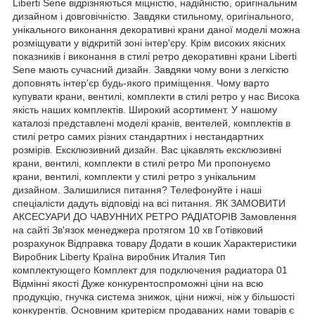
Liberti Sene відрізняються міцністю, надійністю, оригінальним
дизайном і довговічністю. Завдяки стильному, оригінального,
унікального виконання декоративні крани даної моделі можна
розміщувати у відкритій зоні інтер'єру. Крім високих якісних
показників і виконання в стилі ретро декоративні крани Liberti
Sene мають сучасний дизайн. Завдяки чому вони з легкістю
доповнять інтер'єр будь-якого приміщення. Чому варто
купувати крани, вентилі, комплекти в стилі ретро у нас Висока
якість наших комплектів. Широкий асортимент. У нашому
каталозі представлені моделі кранів, вентелей, комплектів в
стилі ретро самих різних стандартних і нестандартних
розмірів. Ексклюзивний дизайн. Вас цікавлять ексклюзивні
крани, вентилі, комплекти в стилі ретро Ми пропонуємо
крани, вентилі, комплекти у стилі ретро з унікальним
дизайном. Залишилися питання? Телефонуйте і наші
спеціалісти дадуть відповіді на всі питання. ЯК ЗАМОВИТИ
АКСЕСУАРИ ДО ЧАВУННИХ РЕТРО РАДІАТОРІВ Замовлення
на сайті Зв'язок менеджера протягом 10 хв Готівковий
розрахунок Відправка товару Додати в кошик Характеристики
Виробник Liberty Країна виробник Италия Тип
комплектующего Комплект для подключения радиатора 01
Відмінні якості Дуже конкурентоспроможні ціни на всю
продукцію, гнучка система знижок, ціни нижчі, ніж у більшості
конкурентів. Основним критерієм продаваних нами товарів є