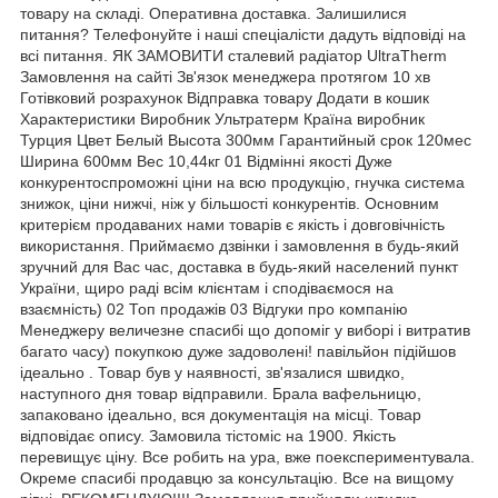
товару на складі. Оперативна доставка. Залишилися
питання? Телефонуйте і наші спеціалісти дадуть відповіді на
всі питання. ЯК ЗАМОВИТИ сталевий радіатор UltraTherm
Замовлення на сайті Зв'язок менеджера протягом 10 хв
Готівковий розрахунок Відправка товару Додати в кошик
Характеристики Виробник Ультратерм Країна виробник
Турция Цвет Белый Высота 300мм Гарантийный срок 120мес
Ширина 600мм Вес 10,44кг 01 Відмінні якості Дуже
конкурентоспроможні ціни на всю продукцію, гнучка система
знижок, ціни нижчі, ніж у більшості конкурентів. Основним
критерієм продаваних нами товарів є якість і довговічність
використання. Приймаємо дзвінки і замовлення в будь-який
зручний для Вас час, доставка в будь-який населений пункт
України, щиро раді всім клієнтам і сподіваємося на
взаємність) 02 Топ продажів 03 Відгуки про компанію
Менеджеру величезне спасибі що допоміг у виборі і витратив
багато часу) покупкою дуже задоволені! павільйон підійшов
ідеально . Товар був у наявності, зв'язалися швидко,
наступного дня товар відправили. Брала вафельницю,
запаковано ідеально, вся документація на місці. Товар
відповідає опису. Замовила тістоміс на 1900. Якість
перевищує ціну. Все робить на ура, вже поекспериментувала.
Окреме спасибі продавцю за консультацію. Все на вищому