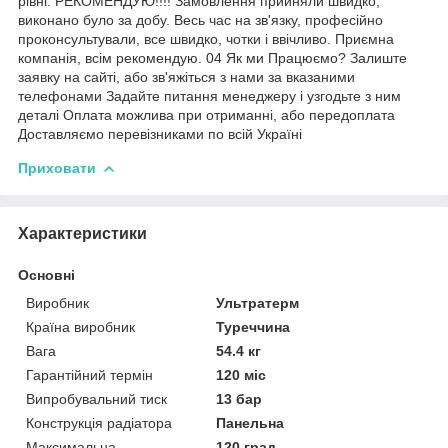
рівні. РЕКОМЕНДУЮ!!!! Замовлення прийняли швидко,
виконано було за добу. Весь час на зв'язку, професійно
проконсультували, все швидко, чотки і ввічливо. Приємна
компанія, всім рекомендую. 04 Як ми Працюємо? Залиште
заявку на сайті, або зв'яжіться з нами за вказаними
телефонами Задайте питання менеджеру і узгодьте з ним
деталі Оплата можлива при отриманні, або передоплата
Доставляємо перевізниками по всій Україні
Приховати
Характеристики
Основні
Виробник
Ультратерм
Країна виробник
Туреччина
Вага
54.4 кг
Гарантійний термін
120 міс
Випробувальний тиск
13 бар
Конструкція радіатора
Панельна
Максимальна
120 град.