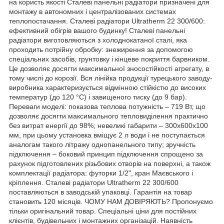
на користь якості Сталеві панельні радіатори призначені для
монтажу в автономних і централізованих системах
теплопостачання. Сталеві радіатори Ultratherm 22 300/600:
ефективний обігрів вашого будинку! Сталеві панельні
радіатори виготовляються з холоднокатаної сталі, яка
проходить потрійну обробку: знежирення за допомогою
спеціальних засобів, грунтовку і кінцеве покриття барвником.
Це дозволяє досягти максимальної зносостійкості агрегату, в
тому числі до корозії. Вся лінійка продукції турецького заводу-
виробника характеризується відмінною стійкістю до високих
температур (до 120 °C) і завищеного тиску (до 9 бар).
Переваги моделі: показова теплова потужність – 719 Вт, що
дозволяє досягти максимального тепловиділення практично
без витрат енергії до 98%; невеликі габарити – 300х600х100
мм, при цьому установка вміщує 2 л води і не поступається
аналогам такого літражу однопанельного типу; зручність
підключення – боковий принцип підключення спрощено за
рахунок підготовлених різьбових отворів на поверхні, а також
комплектації радіатора: футорки 1/2", кран Маєвського і
кріплення. Сталеві радіатори Ultratherm 22 300/600
поставляються в заводській упаковці. Гарантія на товар
становить 120 місяців. ЧОМУ НАМ ДОВІРЯЮТЬ? Пропонуємо
тільки оригінальний товар. Спеціальні ціни для постійних
клієнтів, будівельних і монтажних організацій. Наявність