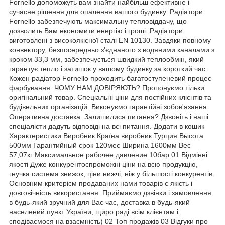
Fornello допоможуть вам знайти найбільш ефективне і
сучасне рішення для опалення вашого будинку. Радіатори
Fornello забезпечують максимальну тепловіддачу, що
дозволить Вам економити енергію і гроші. Радіатори
виготовлені з високоякісної сталі EN 10130. Завдяки повному
конвектору, безпосередньо з'єднаного з водяними каналами з
кроком 33,3 мм, забезпечується швидкий теплообмін, який
гарантує тепло і затишок у вашому будинку за короткий час.
Кожен радіатор Fornello проходить багатоступеневий процес
фарбування. ЧОМУ НАМ ДОВІРЯЮТЬ? Пропонуємо тільки
оригінальний товар. Спеціальні ціни для постійних клієнтів та
будівельних організацій. Виконуємо гарантійні зобов'язання.
Оперативна доставка. Залишилися питання? Дзвоніть і наші
спеціалісти дадуть відповіді на всі питання. Додати в кошик
Характеристики Виробник Країна виробник Турция Высота
500мм Гарантийный срок 120мес Ширина 1600мм Вес
57,07кг Максимальное рабочее давление 10бар 01 Відмінні
якості Дуже конкурентоспроможні ціни на всю продукцію,
гнучка система знижок, ціни нижчі, ніж у більшості конкурентів.
Основним критерієм продаваних нами товарів є якість і
довговічність використання. Приймаємо дзвінки і замовлення
в будь-який зручний для Вас час, доставка в будь-який
населений пункт України, щиро раді всім клієнтам і
сподіваємося на взаємність) 02 Топ продажів 03 Відгуки про