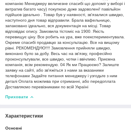
компанію Менеджеру величезне спасибі що допоміг у виборі і
витратив багато часу) покупкою дуже задоволені! павільйон
підійшов ідеально . Товар був у наявності, зв'язалися швидко,
наступного дня товар відправили. Брала вафельницю,
запаковано ідеально, вся документація на місці. Товар
відповідає опису. Замовила тістоміс на 1900. Якість
перевищує ціну. Все робить на ура, вже поекспериментувала.
Окреме спасибі продавцю за консультацію. Все на вищому
рівні. РЕКОМЕНДУЮ!!!! Замовлення прийняли швидко,
виконано було за добу. Весь час на зв'язку, професійно
проконсультували, все швидко, чотки і ввічливо. Приємна
компанія, всім рекомендую. 04 Як ми Працюємо? Залиште
заявку на сайті, або зв'яжіться з нами за вказаними
телефонами Задайте питання менеджеру і узгодьте з ним
деталі Оплата можлива при отриманні, або передоплата
Доставляємо перевізниками по всій Україні
Приховати
Характеристики
Основні