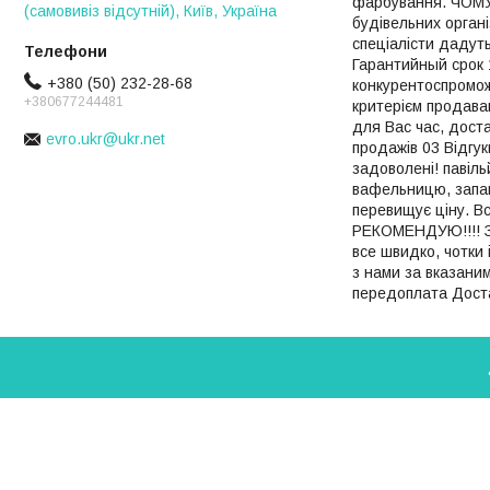
фарбування. ЧОМУ 
(самовивіз відсутній), Київ, Україна
будівельних органі
спеціалісти дадут
Гарантийный срок 
+380 (50) 232-28-68
конкурентоспроможн
+380677244481
критерієм продаван
для Вас час, доста
evro.ukr@ukr.net
продажів 03 Відгук
задоволені! павіль
вафельницю, запако
перевищує ціну. В
РЕКОМЕНДУЮ!!!! За
все швидко, чотки 
з нами за вказани
передоплата Доста