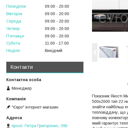
Понеділок
09:00
20:00
Вівторок
09:00
20:00
Середа
09:00
20:00
Четвер
09:00
20:00
Пʼятниця
09:00
20:00
Субота
11:00
17:00
Неділя
Вихідний
Контакти
Менеджер
Показник Якості Ми
500х2000 тип 22 н
знайти найбільш е
"Євро" інтернет-магазин
тепловіддачу, що д
повному конвектор
який гарантує тепл
просп. Петра Григоренко, 39Б