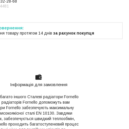
232-28-68
4481
ня товару протягом 14 днів
за рахунок покупця
Інформація для замовлення
багато іншого Сталеві радіатори Fornello
 радіаторів Fornello допоможуть вам
ри Fornello забезпечують максимальну
високоякісної сталі EN 10130. Завдяки
м, забезпечується швидкий теплообмін,
nello проходить багатоступеневий процес