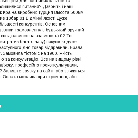
і ціни для постійних клієнтів та
алишилися питання? Дзвоніть і наші
ник Країна виробник Турция Высота 500мм
е 10бар 01 Відмінні якості Дуже
 більшості конкурентів. Основним
дзвінки і замовлення в будь-який зручний
 сподіваємося на взаємність) 02 Топ
 витратив багато часу) покупкою дуже
 наступного дня товар відправили. Брала
 Замовила тістоміс на 1900. Якість
ю за консультацію. Все на вищому рівні.
в'язку, професійно проконсультували,
 Залиште заявку на сайті, або зв'яжіться
і Оплата можлива при отриманні, або
і