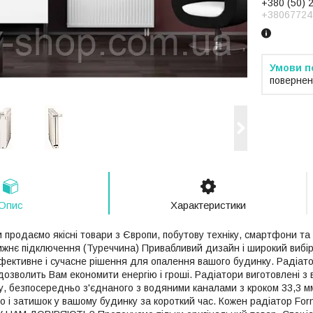
+380 (50) 
+38067724
повернен
Опис
Характеристики
 продаємо якісні товари з Європи, побутову техніку, смартфони та 
ижнє підключення (Туреччина) Привабливий дизайн і широкий вибір
фективне і сучасне рішення для опалення вашого будинку. Радіато
озволить Вам економити енергію і гроші. Радіатори виготовлені з 
у, безпосередньо з'єднаного з водяними каналами з кроком 33,3 м
о і затишок у вашому будинку за короткий час. Кожен радіатор For