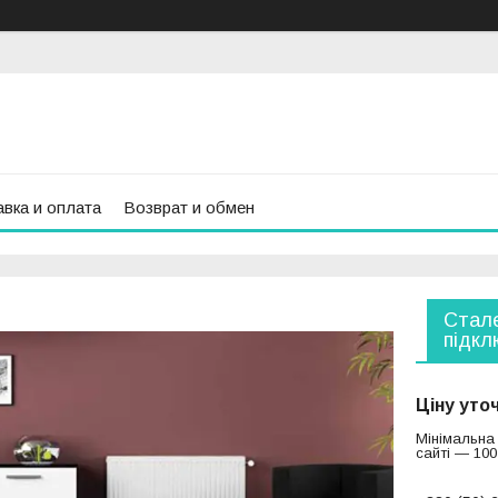
вка и оплата
Возврат и обмен
Стале
підкл
Ціну уто
Мінімальна
сайті — 100