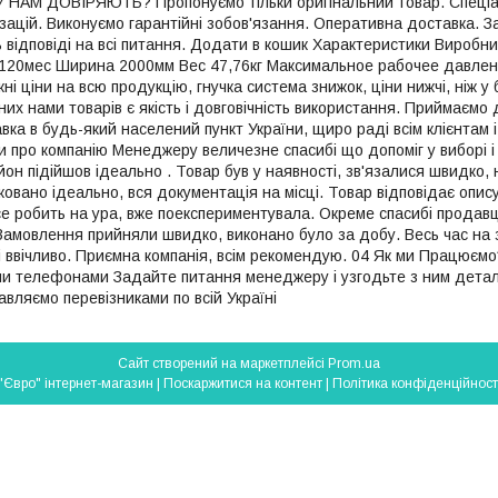
НАМ ДОВІРЯЮТЬ? Пропонуємо тільки оригінальний товар. Спеціальн
зацій. Виконуємо гарантійні зобов'язання. Оперативна доставка. З
ь відповіді на всі питання. Додати в кошик Характеристики Вироб
120мес Ширина 2000мм Вес 47,76кг Максимальное рабочее давлени
і ціни на всю продукцію, гнучка система знижок, ціни нижчі, ніж у
их нами товарів є якість і довговічність використання. Приймаємо 
вка в будь-який населений пункт України, щиро раді всім клієнтам і
и про компанію Менеджеру величезне спасибі що допоміг у виборі і
йон підійшов ідеально . Товар був у наявності, зв'язалися швидко,
вано ідеально, вся документація на місці. Товар відповідає опису.
се робить на ура, вже поекспериментувала. Окреме спасибі продавц
мовлення прийняли швидко, виконано було за добу. Весь час на з
і ввічливо. Приємна компанія, всім рекомендую. 04 Як ми Працюємо?
ми телефонами Задайте питання менеджеру і узгодьте з ним детал
вляємо перевізниками по всій Україні
Сайт створений на маркетплейсі
Prom.ua
"Євро" інтернет-магазин |
Поскаржитися на контент
|
Політика конфіденційност