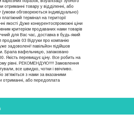
каріозних поразок, візуалізації зубного
и отриманні товару у відділенні, або
у (умови обговорюються індивідуально)
 платіжний термінал на території
ні якості Дуже конкурентоспроможні ціни
сновним критерієм продаваних нами товарів
ручний для Вас час, доставка в будь-який
п продажів 03 Відгуки про компанію
уже задоволені! павільйон підійшов
или. Брала вафельницю, запаковано
00. Якість перевищує ціну. Все робить на
щому рівні. РЕКОМЕНДУЮ!!!! Замовлення
ували, все швидко, чотки і ввічливо.
о зв'яжіться з нами за вказаними
и отриманні, або передоплата
і