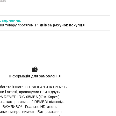
4481
ня товару протягом 14 днів
за рахунок покупця
Інформація для замовлення
та багато іншого ІНТРАОРАЛЬНА СМАРТ-
и і якості, пропонуємо Вам відчути
ЕРА REMEDI RIC-05MBA (Юж. Корея)
льна камера компанії REMEDI відповідає
нь. ВАЖЛИВО! - Реальне HD-якість
ьных і макроснимков - Використання