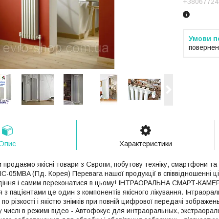
+38067724
повернен
Опис
Характеристики
и продаємо якісні товари з Європи, побутову техніку, смартфони 
-05MBA (Пд. Корея) Перевага нашої продукції в співвідношенні цін
лодіння і самим переконатися в цьому! ІНТРАОРАЛЬНА СМАРТ-КАМ
 з пацієнтами це один з компонентів якісного лікування. Інтраора
о різкості і якістю знімків при повній цифрової передачі зображе
у числі в режимі відео - Автофокус для интраоральных, экстраорал