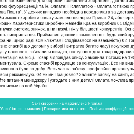
ого забезпечення для обробки і зберігання зображень, діагностики 
ою флуоресценції та ін. Оплата: Післяплатою - Оплата готівкою пр
"Нова Пошта". У деяких випадках необхідна передоплата за доставк
 Ви зможете зробити оплату замовлення через Приват 24, або через
 кошик Характеристики Виробник Remedia Країна виробник 01 Відмін
гнучка система знижок, ціни нижчі, ніж у більшості конкурентів. О
чність використання. Приймаємо дзвінки і замовлення в будь-який з
раїни, щиро раді всім клієнтам і сподіваємося на взаємність) 02 То
е спасибі що допоміг у виборі і витратив багато часу) покупкою д
був у наявності, зв'язалися швидко, наступного дня товар відправ
ментація на місці. Товар відповідає опису. Замовила тістоміс на 19
иментувала. Окреме спасибі продавцю за консультацію. Все на ви
иконано було за добу. Весь час на зв'язку, професійно проконсульт
 всім рекомендую. 04 Як ми Працюємо? Залиште заявку на сайті, аб
е питання менеджеру і узгодьте з ним деталі Оплата можлива пр
зниками по всій Україні
Сайт створений на маркетплейсі
Prom.ua
"Євро" інтернет-магазин |
Поскаржитися на контент
|
Політика конфіденційност