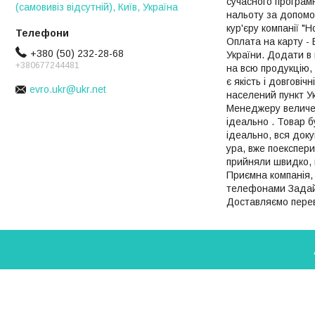
сучасного програмн
(самовивіз відсутній), Київ, Україна
нальоту за допомог
кур'єру компанії 
Оплата на карту -
+380 (50) 232-28-68
України. Додати в
+380677244481
на всю продукцію, 
є якість і довгові
evro.ukr@ukr.net
населений пункт Ук
Менеджеру величезн
ідеально . Товар 
ідеально, вся доку
ура, вже поекспер
прийняли швидко, в
Приємна компанія,
телефонами Задайт
Доставляємо переві